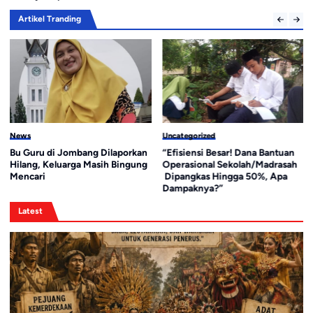
Artikel Tranding
Uncategorized
News
“Efisiensi Besar! Dana Bantuan
Gandrung Institut Dan Lakon
Operasional Sekolah/Madrasah
Panoptikon.
Dipangkas Hingga 50%, Apa
Dampaknya?”
Latest