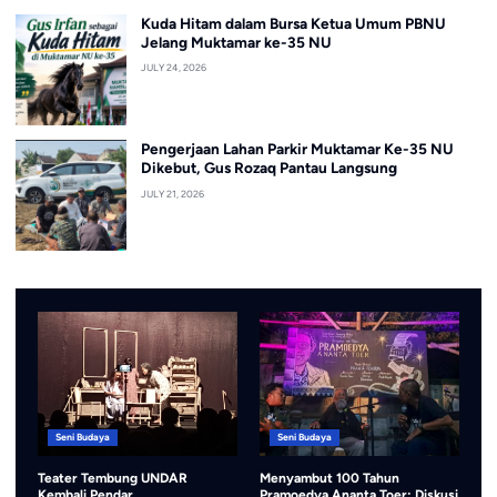
Kuda Hitam dalam Bursa Ketua Umum PBNU
Jelang Muktamar ke-35 NU
JULY 24, 2026
Pengerjaan Lahan Parkir Muktamar Ke-35 NU
Dikebut, Gus Rozaq Pantau Langsung
JULY 21, 2026
Seni Budaya
Olahraga
Menyambut 100 Tahun
Pembukaan PORSENI MTs
Se
Pramoedya Ananta Toer: Diskusi
Kemenag Jombang Meriah,
Ko