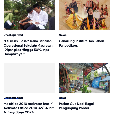
Uncategorized
News
“Efisiensi Besar! Dana Bantuan
Gandrung Institut Dan Lakon
Operasional Sekolah/Madrasah
Panoptikon.
Dipangkas Hingga 50%, Apa
Dampaknya?”
Uncategorized
News
ms office 2010 activator kms ✓
Pasien Gus Dedi Bagai
Activate Office 2010 32/64-bit
Pengunjung Ponari.
➤ Easy Steps 2024