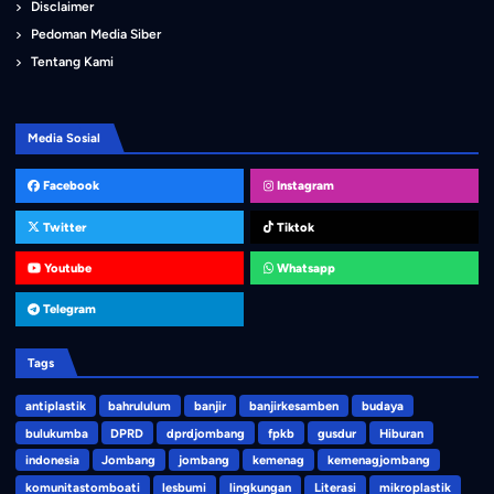
Disclaimer
Pedoman Media Siber
Tentang Kami
Media Sosial
Facebook
Instagram
Twitter
Tiktok
Youtube
Whatsapp
Telegram
Tags
antiplastik
bahrululum
banjir
banjirkesamben
budaya
bulukumba
DPRD
dprdjombang
fpkb
gusdur
Hiburan
indonesia
Jombang
jombang
kemenag
kemenagjombang
komunitastomboati
lesbumi
lingkungan
Literasi
mikroplastik