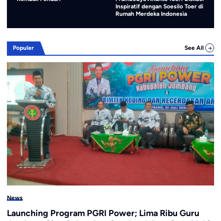
Inspiratif dengan Soesilo Toer di
Ratusan Peserta Antusias
Pa
Rumah Merdeka Indonesia
Be
Populer
See All
News
MEMBANGKITKAN PANGGUNG, MENGHIDUPKAN