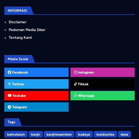
INFORMASI
Disclaimer
Pedoman Media Siber
Tentang Kami
Media Sosial
Facebook
Instagram
Twitter
Tiktok
Youtube
Whatsapp
Telegram
Tags
bahrululum
banjir
banjirkesamben
budaya
bulukumba
desa