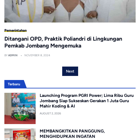
Pemerintahan
Ditangani OPD, Praktik Poliandri di Lingkungan
Pemkab Jombang Mengemuka
BY
ADMIN
NOVEMBER 8, 2024
Next
Terbaru
Launching Program PGRI Power; Lima Ribu Guru
Jombang Siap Sukseskan Gerakan 1 Juta Guru
Mahir Koding & AI
AUGUST 2, 2026
MEMBANGKITKAN PANGGUNG,
MENGHIDUPKAN INGATAN