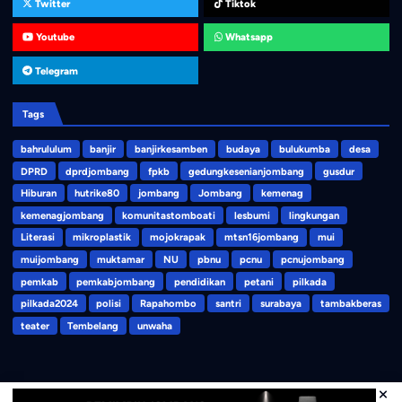
Twitter
Tiktok
Youtube
Whatsapp
Telegram
Tags
bahrululum
banjir
banjirkesamben
budaya
bulukumba
desa
DPRD
dprdjombang
fpkb
gedungkesenianjombang
gusdur
Hiburan
hutrike80
jombang
Jombang
kemenag
kemenagjombang
komunitastomboati
lesbumi
lingkungan
Literasi
mikroplastik
mojokrapak
mtsn16jombang
mui
muijombang
muktamar
NU
pbnu
pcnu
pcnujombang
pemkab
pemkabjombang
pendidikan
petani
pilkada
pilkada2024
polisi
Rapahombo
santri
surabaya
tambakberas
teater
Tembelang
unwaha