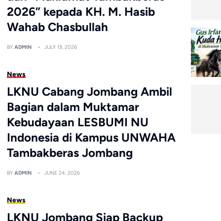
2026” kepada KH. M. Hasib
Wahab Chasbullah
BY
ADMIN
JULY 13, 2026
News
LKNU Cabang Jombang Ambil
Bagian dalam Muktamar
Kebudayaan LESBUMI NU
Indonesia di Kampus UNWAHA
Tambakberas Jombang
BY
ADMIN
JUNE 24, 2026
News
LKNU Jombang Siap Backup