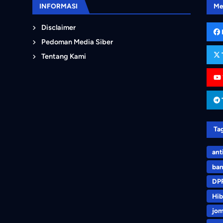
INFORMASI
Me
Disclaimer
Pedoman Media Siber
Tentang Kami
Ta
ant
ban
DP
Hib
jo