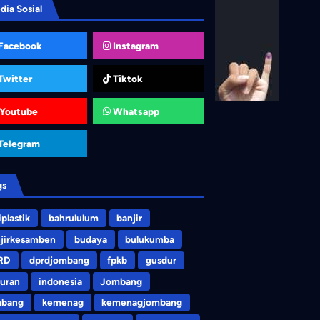
dia Sosial
Facebook
Instagram
Twitter
Tiktok
Youtube
Whatsapp
Telegram
gs
iplastik
bahrululum
banjir
jirkesamben
budaya
bulukumba
RD
dprdjombang
fpkb
gusdur
uran
indonesia
Jombang
mbang
kemenag
kemenagjombang