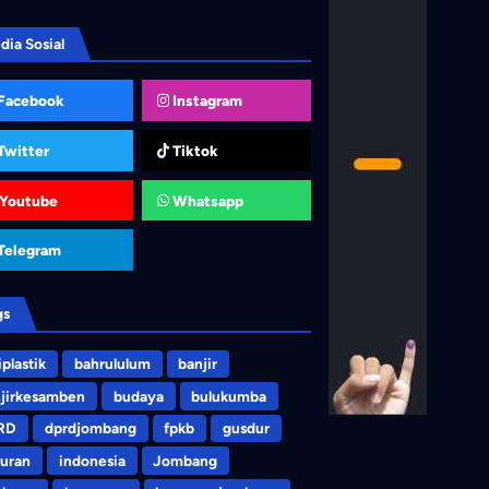
dia Sosial
Facebook
Instagram
Twitter
Tiktok
Youtube
Whatsapp
Telegram
gs
iplastik
bahrululum
banjir
jirkesamben
budaya
bulukumba
RD
dprdjombang
fpkb
gusdur
uran
indonesia
Jombang