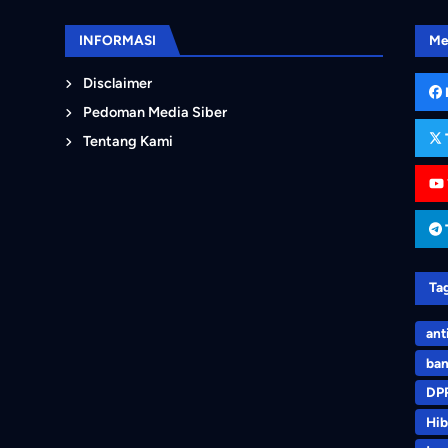
INFORMASI
Me
Disclaimer
Pedoman Media Siber
Tentang Kami
Ta
ant
ban
DP
Hib