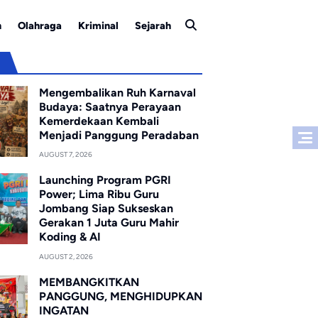
n
Olahraga
Kriminal
Sejarah
u
Mengembalikan Ruh Karnaval
Budaya: Saatnya Perayaan
Kemerdekaan Kembali
Menjadi Panggung Peradaban
AUGUST 7, 2026
Launching Program PGRI
Power; Lima Ribu Guru
Jombang Siap Sukseskan
Gerakan 1 Juta Guru Mahir
Koding & AI
AUGUST 2, 2026
MEMBANGKITKAN
PANGGUNG, MENGHIDUPKAN
INGATAN