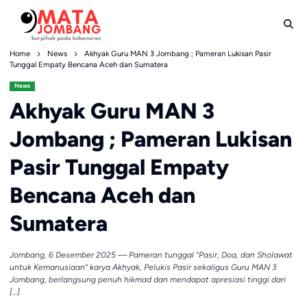
Skip
to
content
Home
News
Akhyak Guru MAN 3 Jombang ; Pameran Lukisan Pasir
Tunggal Empaty Bencana Aceh dan Sumatera
News
Akhyak Guru MAN 3
Jombang ; Pameran Lukisan
Pasir Tunggal Empaty
Bencana Aceh dan
Sumatera
Jombang, 6 Desember 2025 — Pameran tunggal “Pasir, Doa, dan Sholawat
untuk Kemanusiaan” karya Akhyak, Pelukis Pasir sekaligus Guru MAN 3
Jombang, berlangsung penuh hikmad dan mendapat apresiasi tinggi dari
[…]