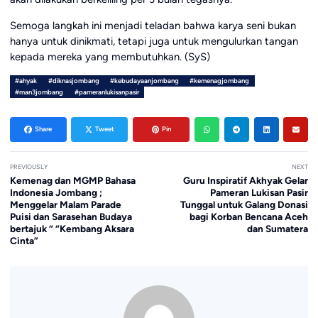
Semoga langkah ini menjadi teladan bahwa karya seni bukan
hanya untuk dinikmati, tetapi juga untuk mengulurkan tangan
kepada mereka yang membutuhkan. (SyS)
#ahyak
#diknasjombang
#kebudayaanjombang
#kemenagjombang
#man3jombang
#pameranlukisanpasir
Share
Tweet
Pin
PREVIOUSLY
NEXT
Kemenag dan MGMP Bahasa
Guru Inspiratif Akhyak Gelar
Indonesia Jombang ;
Pameran Lukisan Pasir
Menggelar Malam Parade
Tunggal untuk Galang Donasi
Puisi dan Sarasehan Budaya
bagi Korban Bencana Aceh
bertajuk “ “Kembang Aksara
dan Sumatera
Cinta”