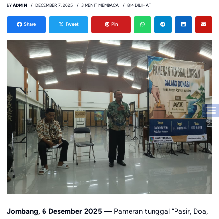
BY
ADMIN
DECEMBER 7, 2025
3 MENIT MEMBACA
814 DILIHAT
Share
Tweet
Pin
Jombang, 6 Desember 2025 —
Pameran tunggal “Pasir, Doa,