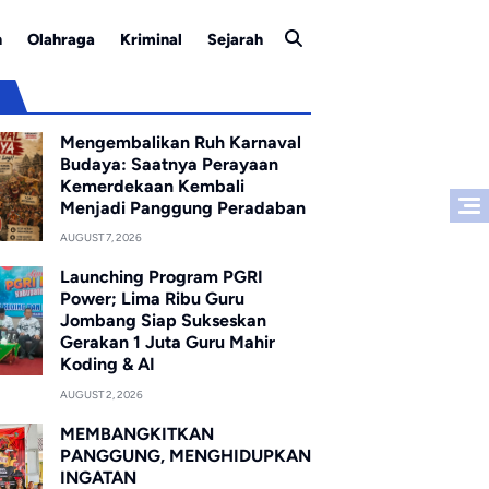
n
Olahraga
Kriminal
Sejarah
u
Mengembalikan Ruh Karnaval
Budaya: Saatnya Perayaan
Kemerdekaan Kembali
Menjadi Panggung Peradaban
AUGUST 7, 2026
Launching Program PGRI
Power; Lima Ribu Guru
Jombang Siap Sukseskan
Gerakan 1 Juta Guru Mahir
Koding & AI
AUGUST 2, 2026
MEMBANGKITKAN
PANGGUNG, MENGHIDUPKAN
INGATAN