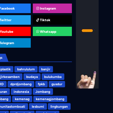
Facebook
Instagram
Twitter
Tiktok
Youtube
Whatsapp
Telegram
gs
iplastik
bahrululum
banjir
jirkesamben
budaya
bulukumba
RD
dprdjombang
fpkb
gusdur
uran
indonesia
Jombang
mbang
kemenag
kemenagjombang
unitastomboati
lesbumi
lingkungan