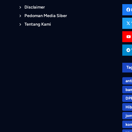
Disclaimer
Pedoman Media Siber
Tentang Kami
Ta
ant
ban
DP
Hib
jo
kom