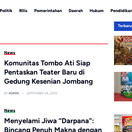
Politik
Rilis
Pemerintahan
Daerah
Hukum
Pendidika
Terbar
News
Komunitas Tombo Ati Siap
Pentaskan Teater Baru di
Gedung Kesenian Jombang
BY
ADMIN
SEPTEMBER 26, 2025
News
Menyelami Jiwa “Darpana”:
Bincang Penuh Makna dengan