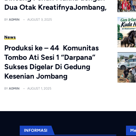
Dua Otak KreatifnyaJombang,
BY
ADMIN
AUGUST 3, 2025
News
Produksi ke – 44 Komunitas
Tombo Ati Sesi 1 “Darpana”
Sukses Digelar Di Gedung
Kesenian Jombang
BY
ADMIN
AUGUST 1, 2025
INFORMASI
Me