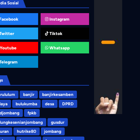
dia Sosial
Facebook
Instagram
Twitter
Tiktok
Youtube
Whatsapp
Telegram
gs
rululum
banjir
banjirkesamben
daya
bulukumba
desa
DPRD
rdjombang
fpkb
dungkesenianjombang
gusdur
uran
hutrike80
jombang