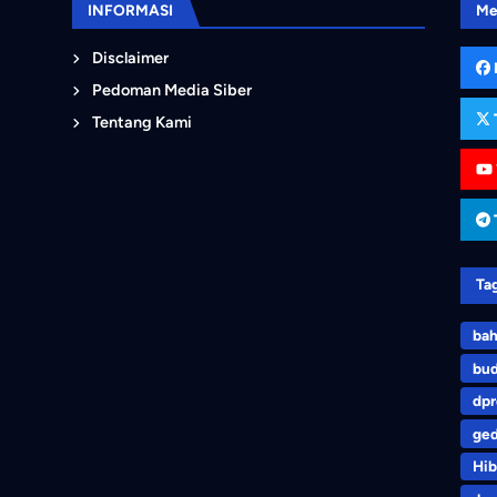
INFORMASI
Me
Disclaimer
Pedoman Media Siber
Tentang Kami
Ta
bah
bu
dp
ge
Hib