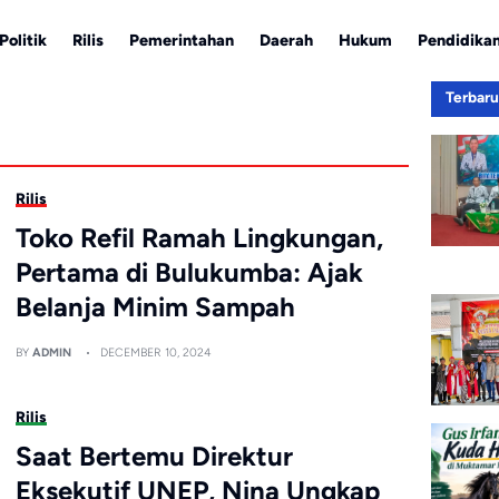
Politik
Rilis
Pemerintahan
Daerah
Hukum
Pendidika
Terbar
Rilis
Toko Refil Ramah Lingkungan,
Pertama di Bulukumba: Ajak
Belanja Minim Sampah
BY
ADMIN
DECEMBER 10, 2024
Rilis
Saat Bertemu Direktur
Eksekutif UNEP, Nina Ungkap