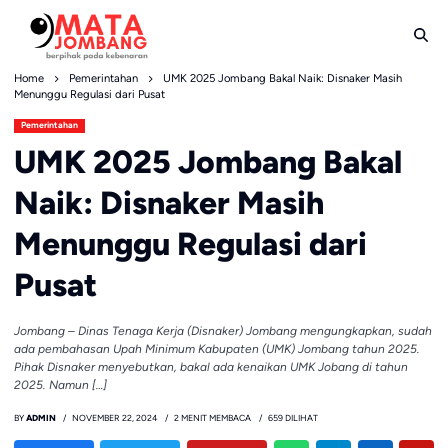
Skip
to
content
Home
Pemerintahan
UMK 2025 Jombang Bakal Naik: Disnaker Masih
Menunggu Regulasi dari Pusat
Pemerintahan
UMK 2025 Jombang Bakal
Naik: Disnaker Masih
Menunggu Regulasi dari
Pusat
Jombang – Dinas Tenaga Kerja (Disnaker) Jombang mengungkapkan, sudah
ada pembahasan Upah Minimum Kabupaten (UMK) Jombang tahun 2025.
Pihak Disnaker menyebutkan, bakal ada kenaikan UMK Jobang di tahun
2025. Namun […]
BY
ADMIN
NOVEMBER 22, 2024
2 MENIT MEMBACA
659 DILIHAT