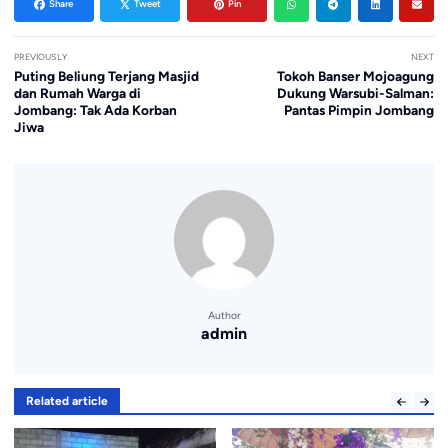
Share
Tweet
Pin
PREVIOUSLY
NEXT
Puting Beliung Terjang Masjid
Tokoh Banser Mojoagung
dan Rumah Warga di
Dukung Warsubi-Salman:
Jombang: Tak Ada Korban
Pantas Pimpin Jombang
Jiwa
Author
admin
Related article