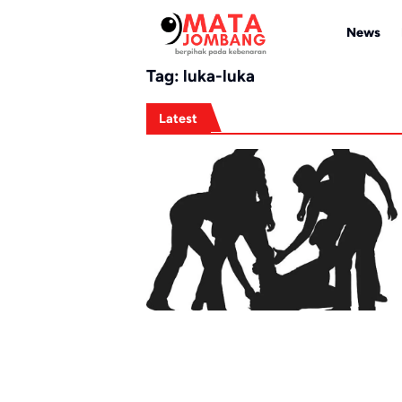
Skip
to
News
content
Tag:
luka-luka
Latest