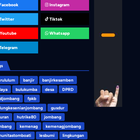
Facebook
Instagram
Twitter
Tiktok
Youtube
Whatsapp
Telegram
gs
rululum
banjir
banjirkesamben
daya
bulukumba
desa
DPRD
rdjombang
fpkb
dungkesenianjombang
gusdur
uran
hutrike80
jombang
mbang
kemenag
kemenagjombang
unitastomboati
lesbumi
lingkungan