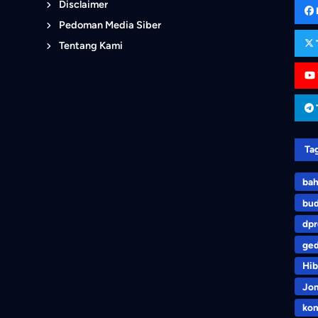
Disclaimer
Pedoman Media Siber
Tentang Kami
Ta
bah
bu
dp
ge
Hib
Jo
kom