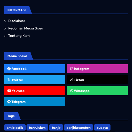
INFORMASI
Disclaimer
Pedoman Media Siber
Tentang Kami
Media Sosial
Facebook
Instagram
Twitter
Tiktok
Youtube
Whatsapp
Telegram
Tags
antiplastik
bahrululum
banjir
banjirkesamben
budaya