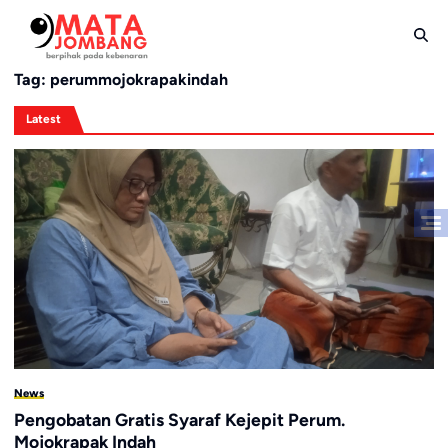
Skip
to
content
Tag:
perummojokrapakindah
Latest
News
Pengobatan Gratis Syaraf Kejepit Perum.
Mojokrapak Indah