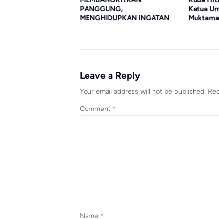
ng Program PGRI
MEMBANGKITKAN
Kuda Hit
ima Ribu Guru
PANGGUNG,
Ketua U
 Siap Sukseskan
MENGHIDUPKAN INGATAN
Muktama
1 Juta Guru Mahir
 AI
Leave a Reply
Your email address will not be published.
Req
Comment
*
Name
*