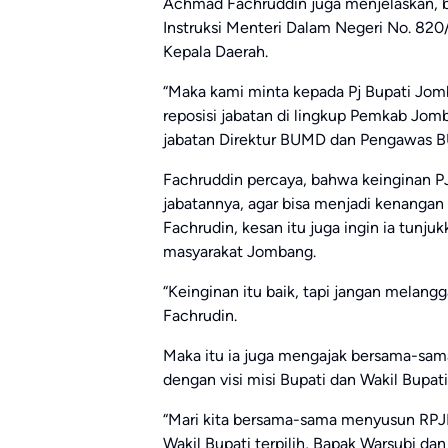
Achmad Fachruddin juga menjelaskan, b
Instruksi Menteri Dalam Negeri No. 82
Kepala Daerah.
“Maka kami minta kepada Pj Bupati Jo
reposisi jabatan di lingkup Pemkab Jom
jabatan Direktur BUMD dan Pengawas B
Fachruddin percaya, bahwa keinginan PJ
jabatannya, agar bisa menjadi kenanga
Fachrudin, kesan itu juga ingin ia tunju
masyarakat Jombang.
“Keinginan itu baik, tapi jangan melangg
Fachrudin.
Maka itu ia juga mengajak bersama-s
dengan visi misi Bupati dan Wakil Bupati
“Mari kita bersama-sama menyusun RPJM
Wakil Bupati terpilih, Bapak Warsubi d