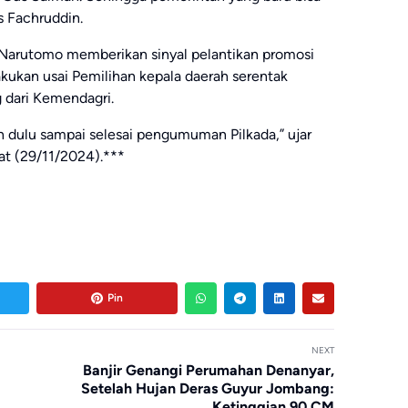
as Fachruddin.
Narutomo memberikan sinyal pelantikan promosi
kukan usai Pemilihan kepala daerah serentak
g dari Kemendagri.
n dulu sampai selesai pengumuman Pilkada,” ujar
mat (29/11/2024).***
Pin
NEXT
Banjir Genangi Perumahan Denanyar,
Setelah Hujan Deras Guyur Jombang:
Ketinggian 90 CM