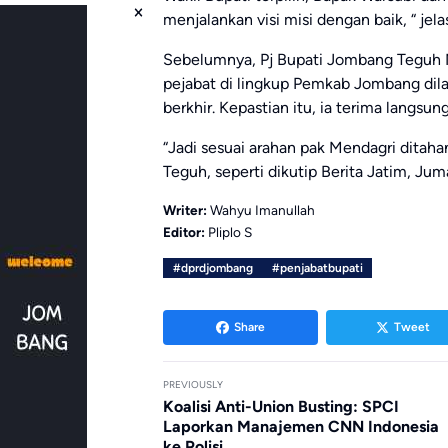
menjalankan visi misi dengan baik, “ jel
Sebelumnya, Pj Bupati Jombang Teguh 
pejabat di lingkup Pemkab Jombang dila
berkhir. Kepastian itu, ia terima langsun
“Jadi sesuai arahan pak Mendagri ditaha
Teguh, seperti dikutip Berita Jatim, Ju
Writer:
Wahyu Imanullah
Editor:
Pliplo S
#dprdjombang
#penjabatbupati
Share
Tweet
PREVIOUSLY
Koalisi Anti-Union Busting: SPCI
Laporkan Manajemen CNN Indonesia
ke Polisi