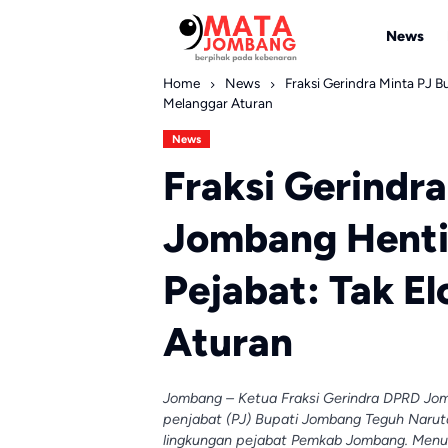
Skip
to
News
content
Home
News
Fraksi Gerindra Minta PJ 
Melanggar Aturan
News
Fraksi Gerindra
Jombang Henti
Pejabat: Tak E
Aturan
Jombang – Ketua Fraksi Gerindra DPRD Jo
penjabat (PJ) Bupati Jombang Teguh Narut
lingkungan pejabat Pemkab Jombang. Menur