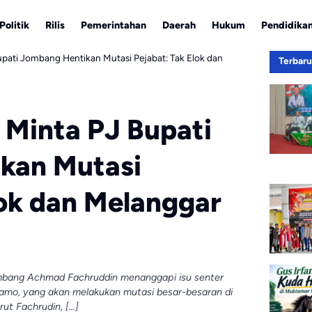
Politik
Rilis
Pemerintahan
Daerah
Hukum
Pendidika
Bupati Jombang Hentikan Mutasi Pejabat: Tak Elok dan
Terbar
 Minta PJ Bupati
kan Mutasi
lok dan Melanggar
mbang Achmad Fachruddin menanggapi isu senter
amo, yang akan melakukan mutasi besar-besaran di
ut Fachrudin, […]