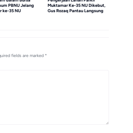
am dalam Bursa
Pengerjaan Lahan Parkir
Panitia L
mum PBNU Jelang
Muktamar Ke-35 NU Dikebut,
Laporan 
r ke-35 NU
Gus Rozaq Pantau Langsung
Tambakbe
KH. M. H
Chasbull
uired fields are marked
*