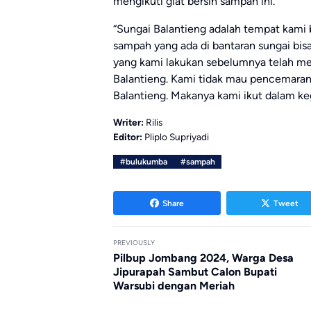
mengikuti giat bersih sampah ini.
“Sungai Balantieng adalah tempat kami
sampah yang ada di bantaran sungai bisa
yang kami lakukan sebelumnya telah me
Balantieng. Kami tidak mau pencemaran m
Balantieng. Makanya kami ikut dalam kegi
Writer:
Rilis
Editor:
Pliplo Supriyadi
#bulukumba
#sampah
Share
Tweet
PREVIOUSLY
Pilbup Jombang 2024, Warga Desa
Jipurapah Sambut Calon Bupati
Warsubi dengan Meriah