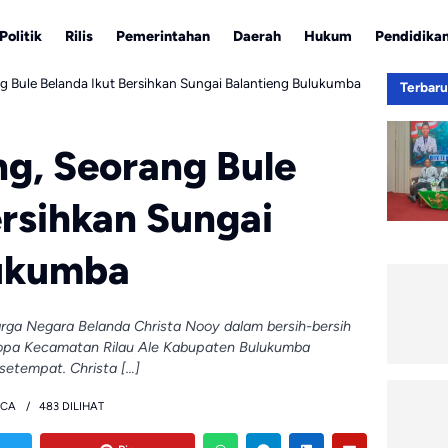
Politik
Rilis
Pemerintahan
Daerah
Hukum
Pendidika
 Bule Belanda Ikut Bersihkan Sungai Balantieng Bulukumba
Terbar
g, Seorang Bule
ersihkan Sungai
lukumba
arga Negara Belanda Christa Nooy dalam bersih-bersih
ropa Kecamatan Rilau Ale Kabupaten Bulukumba
setempat. Christa […]
ACA
483 DILIHAT