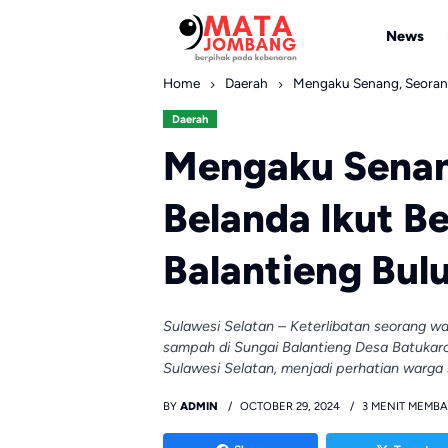
Skip
to
News
content
Home
Daerah
Mengaku Senang, Seorang
Daerah
Mengaku Senan
Belanda Ikut B
Balantieng Bu
Sulawesi Selatan – Keterlibatan seorang w
sampah di Sungai Balantieng Desa Batuka
Sulawesi Selatan, menjadi perhatian warga 
BY
ADMIN
OCTOBER 29, 2024
3 MENIT MEMB