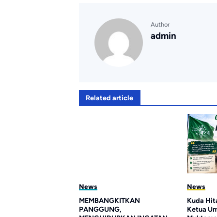
Author
admin
Related article
News
News
ng Program PGRI
MEMBANGKITKAN
Kuda Hit
ima Ribu Guru
PANGGUNG,
Ketua U