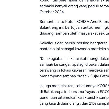
komunitas perempuan dan anak-anak se
semakin banyak orang yang peduli terhad
Oktober 2024.
Sementara itu Ketua KORSA Andi Fatma
Balantieng ini, bertujuan untuk meningk
dibuangi sampah oleh masyarakat sekita
Sekaligus dari bersih-bersing bangtaran
bantaran ini sebagai kawasan merdeka 
“Dari kegiatan ini, kami ikut mengedu
sampah ke sungai, apalagi dibakar, dal
terawang di lokasi kawasan merdeka sa
menampung sampah organik,” ujar Fatm
Ia juga menjelaskan, sebelumnya KORSA 
di Batukaropa ini bersama Yayasan ECOT
penelitian ditemukan karakteristik sam
yang bisa di daur ulang , dan 21% sampah