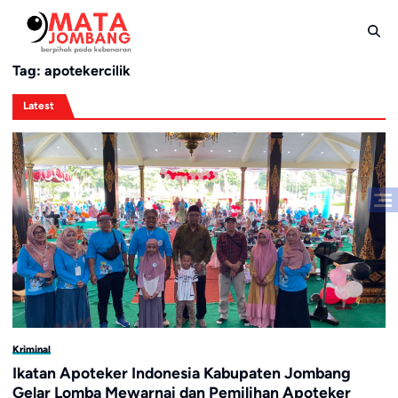
Skip
to
content
Tag:
apotekercilik
Latest
Kriminal
Ikatan Apoteker Indonesia Kabupaten Jombang
Gelar Lomba Mewarnai dan Pemilihan Apoteker