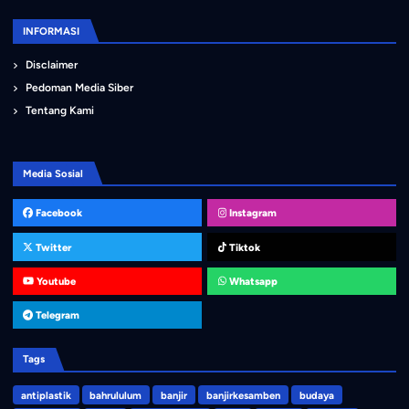
INFORMASI
Disclaimer
Pedoman Media Siber
Tentang Kami
Media Sosial
Facebook
Instagram
Twitter
Tiktok
Youtube
Whatsapp
Telegram
Tags
antiplastik
bahrululum
banjir
banjirkesamben
budaya