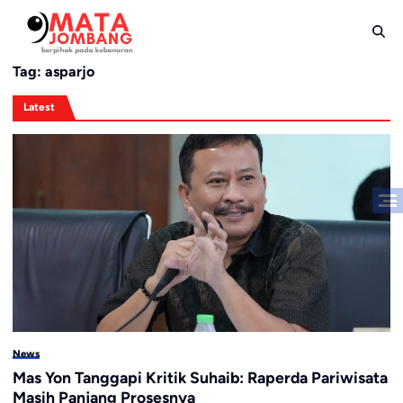
Skip
to
content
Tag:
asparjo
Latest
News
Mas Yon Tanggapi Kritik Suhaib: Raperda Pariwisata
Masih Panjang Prosesnya