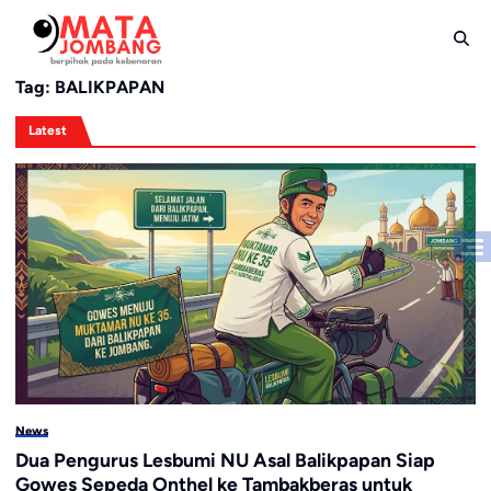
Skip
to
content
Tag:
BALIKPAPAN
Latest
News
Dua Pengurus Lesbumi NU Asal Balikpapan Siap
Gowes Sepeda Onthel ke Tambakberas untuk