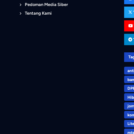
Pedoman Media Siber
Tentang Kami
Ta
ant
ban
DP
Hib
jo
kom
Lit
mt