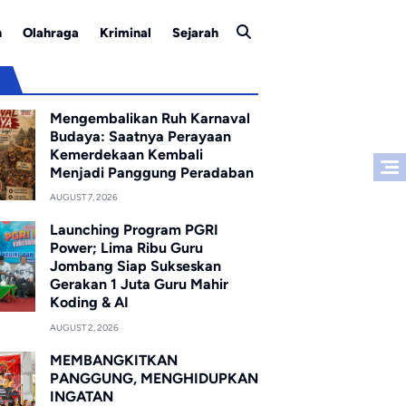
n
Olahraga
Kriminal
Sejarah
u
Mengembalikan Ruh Karnaval
Budaya: Saatnya Perayaan
Kemerdekaan Kembali
Menjadi Panggung Peradaban
AUGUST 7, 2026
Launching Program PGRI
Power; Lima Ribu Guru
Jombang Siap Sukseskan
Gerakan 1 Juta Guru Mahir
Koding & AI
AUGUST 2, 2026
MEMBANGKITKAN
PANGGUNG, MENGHIDUPKAN
INGATAN