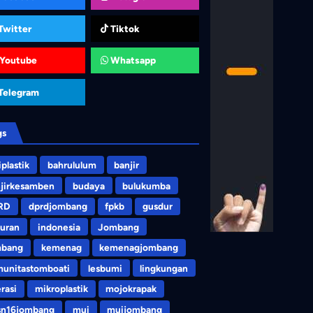
Twitter
Tiktok
Youtube
Whatsapp
Telegram
gs
iplastik
bahrululum
banjir
jirkesamben
budaya
bulukumba
RD
dprdjombang
fpkb
gusdur
uran
indonesia
Jombang
mbang
kemenag
kemenagjombang
unitastomboati
lesbumi
lingkungan
erasi
mikroplastik
mojokrapak
sn16jombang
mui
muijombang