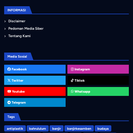
INFORMASI
Disclaimer
Pedoman Media Siber
Tentang Kami
Media Sosial
Facebook
Instagram
Twitter
Tiktok
Youtube
Whatsapp
Telegram
Tags
antiplastik
bahrululum
banjir
banjirkesamben
budaya