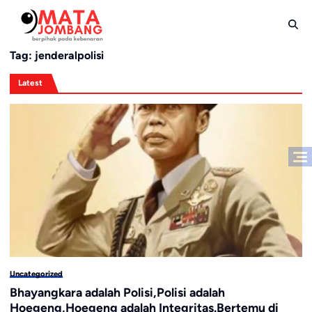
Skip
to
content
Tag:
jenderalpolisi
Latest
Uncategorized
Bhayangkara adalah Polisi,Polisi adalah
Hoegeng,Hoegeng adalah Integritas.Bertemu di