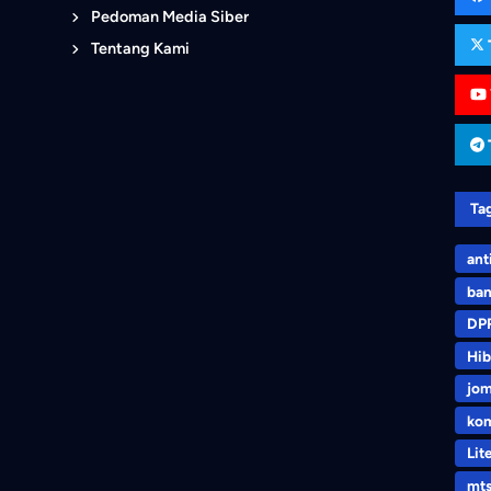
Pedoman Media Siber
Tentang Kami
Ta
ant
ban
DP
Hib
jo
kom
Lit
mt