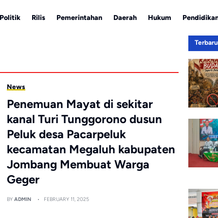
Politik
Rilis
Pemerintahan
Daerah
Hukum
Pendidika
Terbar
News
Penemuan Mayat di sekitar
kanal Turi Tunggorono dusun
Peluk desa Pacarpeluk
kecamatan Megaluh kabupaten
Jombang Membuat Warga
Geger
BY
ADMIN
FEBRUARY 11, 2025