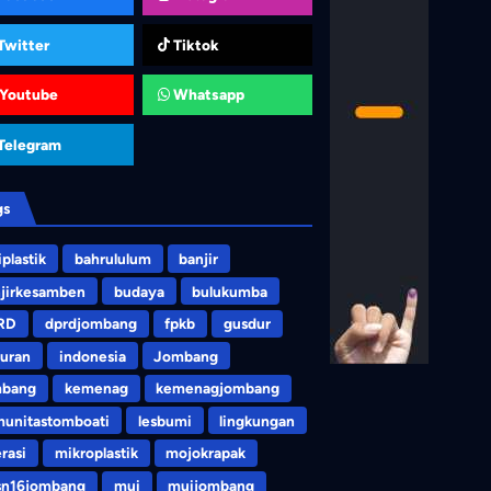
Twitter
Tiktok
Youtube
Whatsapp
Telegram
gs
iplastik
bahrululum
banjir
jirkesamben
budaya
bulukumba
RD
dprdjombang
fpkb
gusdur
uran
indonesia
Jombang
mbang
kemenag
kemenagjombang
unitastomboati
lesbumi
lingkungan
erasi
mikroplastik
mojokrapak
sn16jombang
mui
muijombang