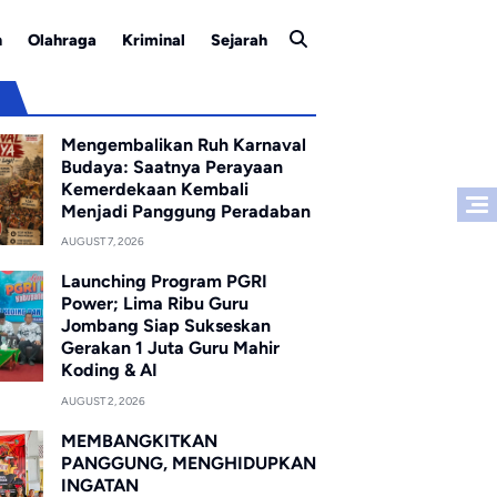
n
Olahraga
Kriminal
Sejarah
u
Mengembalikan Ruh Karnaval
Budaya: Saatnya Perayaan
Kemerdekaan Kembali
Menjadi Panggung Peradaban
AUGUST 7, 2026
Launching Program PGRI
Power; Lima Ribu Guru
Jombang Siap Sukseskan
Gerakan 1 Juta Guru Mahir
Koding & AI
AUGUST 2, 2026
MEMBANGKITKAN
PANGGUNG, MENGHIDUPKAN
INGATAN