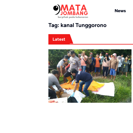
Skip
to
News
content
Tag:
kanal Tunggorono
Latest