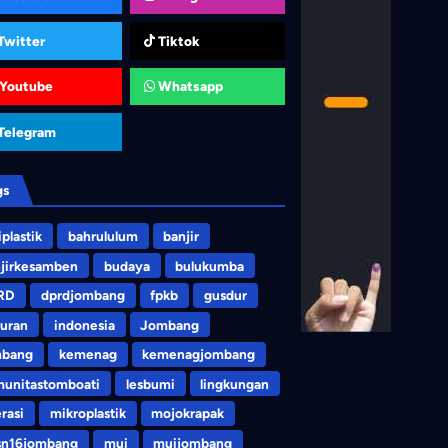
Twitter
Tiktok
Youtube
Whatsapp
Telegram
gs
iplastik
bahrululum
banjir
jirkesamben
budaya
bulukumba
RD
dprdjombang
fpkb
gusdur
uran
indonesia
Jombang
mbang
kemenag
kemenagjombang
unitastomboati
lesbumi
lingkungan
erasi
mikroplastik
mojokrapak
sn16jombang
mui
muijombang