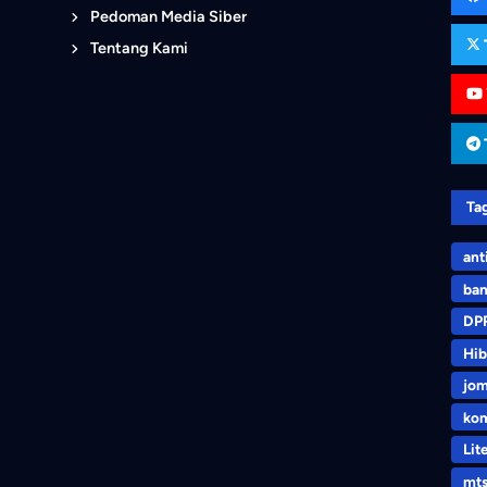
Pedoman Media Siber
Tentang Kami
Ta
ant
ban
DP
Hib
jo
kom
Lit
mt