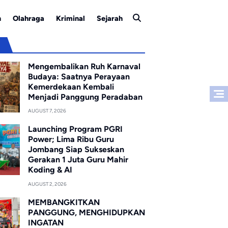
n
Olahraga
Kriminal
Sejarah
u
Mengembalikan Ruh Karnaval
Budaya: Saatnya Perayaan
Kemerdekaan Kembali
Menjadi Panggung Peradaban
AUGUST 7, 2026
Launching Program PGRI
Power; Lima Ribu Guru
Jombang Siap Sukseskan
Gerakan 1 Juta Guru Mahir
Koding & AI
AUGUST 2, 2026
MEMBANGKITKAN
PANGGUNG, MENGHIDUPKAN
INGATAN