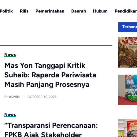
Politik
Rilis
Pemerintahan
Daerah
Hukum
Pendidika
Terbar
News
Mas Yon Tanggapi Kritik
Suhaib: Raperda Pariwisata
Masih Panjang Prosesnya
BY
ADMIN
OCTOBER 30, 2025
News
“Transparansi Perencanaan:
FPKB Ajak Stakeholder