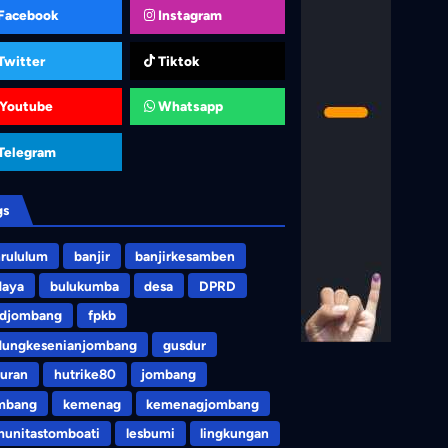
Facebook
Instagram
Twitter
Tiktok
Youtube
Whatsapp
Telegram
gs
rululum
banjir
banjirkesamben
daya
bulukumba
desa
DPRD
rdjombang
fpkb
dungkesenianjombang
gusdur
uran
hutrike80
jombang
mbang
kemenag
kemenagjombang
unitastomboati
lesbumi
lingkungan