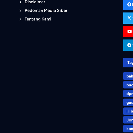
Disclaimer
Pedoman Media Siber
Tentang Kami
Ta
bah
bu
dp
ge
Hib
Jo
kom