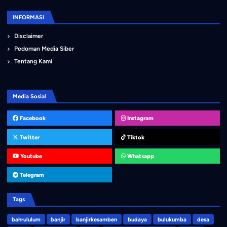
INFORMASI
Disclaimer
Pedoman Media Siber
Tentang Kami
Media Sosial
Facebook
Instagram
Twitter
Tiktok
Youtube
Whatsapp
Telegram
Tags
bahrululum
banjir
banjirkesamben
budaya
bulukumba
desa