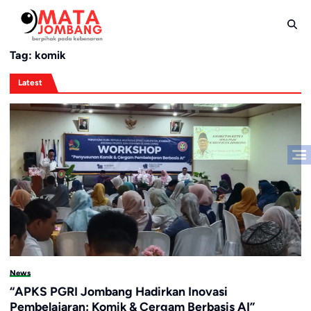
Skip
to
content
Tag:
komik
Latest
News
“APKS PGRI Jombang Hadirkan Inovasi
Pembelajaran: Komik & Cergam Berbasis AI”