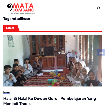
Skip
to
content
Tag:
mtsalihsan
Latest
News
Halal Bi Halal Ke Dewan Guru ; Pembelajaran Yang
Menjadi Tradisi