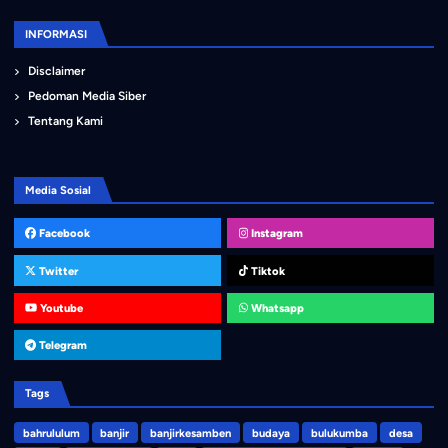
INFORMASI
Disclaimer
Pedoman Media Siber
Tentang Kami
Media Sosial
Facebook
Instagram
Twitter
Tiktok
Youtube
Whatsapp
Telegram
Tags
bahrululum
banjir
banjirkesamben
budaya
bulukumba
desa