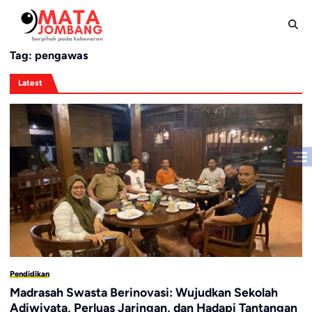
Skip
to
content
Tag:
pengawas
Latest
Pendidikan
Madrasah Swasta Berinovasi: Wujudkan Sekolah
Adiwiyata, Perluas Jaringan, dan Hadapi Tantangan