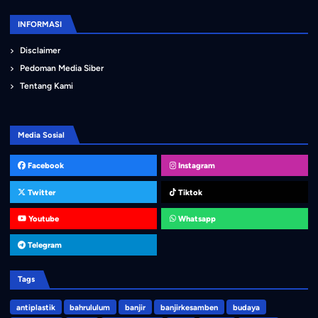
INFORMASI
Disclaimer
Pedoman Media Siber
Tentang Kami
Media Sosial
Facebook
Instagram
Twitter
Tiktok
Youtube
Whatsapp
Telegram
Tags
antiplastik
bahrululum
banjir
banjirkesamben
budaya