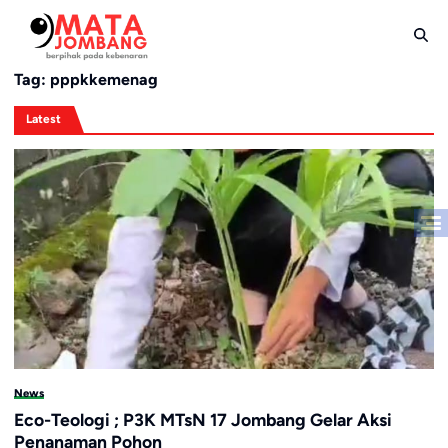
Skip
to
content
Tag:
pppkkemenag
Latest
News
Eco-Teologi ; P3K MTsN 17 Jombang Gelar Aksi
Penanaman Pohon