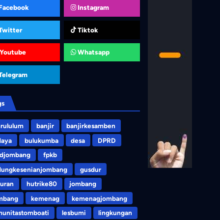
Facebook
Instagram
Twitter
Tiktok
Youtube
Whatsapp
Telegram
gs
rululum
banjir
banjirkesamben
daya
bulukumba
desa
DPRD
rdjombang
fpkb
dungkesenianjombang
gusdur
uran
hutrike80
jombang
mbang
kemenag
kemenagjombang
unitastomboati
lesbumi
lingkungan