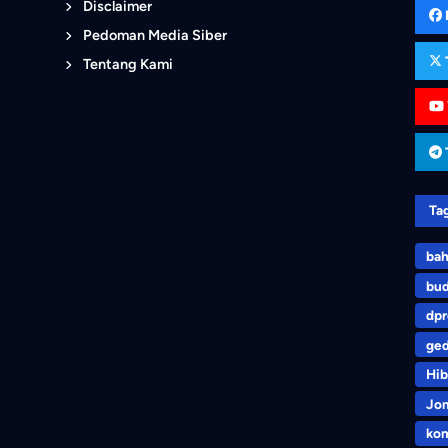
Disclaimer
Pedoman Media Siber
Tentang Kami
Ta
bah
bu
dp
ge
Hib
Jo
kom