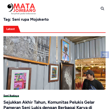
Skip
to
content
Tag:
Seni rupa Mojokerto
Latest
Seni Budaya
Sejukkan Akhir Tahun, Komunitas Pelukis Gelar
Pameran Seni Lukis dengan Berbagai Karya di