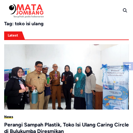
Skip
to
content
Tag:
toko isi ulang
Latest
News
Perangi Sampah Plastik, Toko Isi Ulang Caring Circle
di Bulukumba Diresmikan