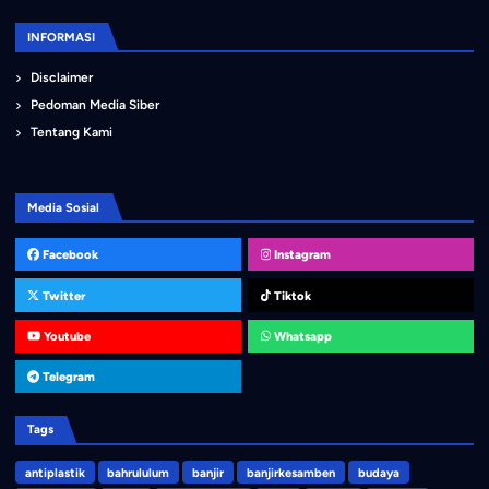
INFORMASI
Disclaimer
Pedoman Media Siber
Tentang Kami
Media Sosial
Facebook
Instagram
Twitter
Tiktok
Youtube
Whatsapp
Telegram
Tags
antiplastik
bahrululum
banjir
banjirkesamben
budaya