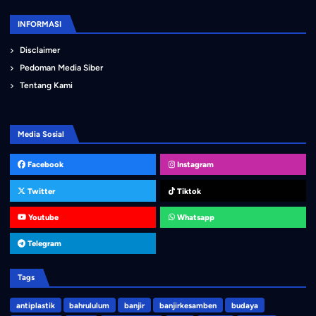
INFORMASI
Disclaimer
Pedoman Media Siber
Tentang Kami
Media Sosial
Facebook
Instagram
Twitter
Tiktok
Youtube
Whatsapp
Telegram
Tags
antiplastik
bahrululum
banjir
banjirkesamben
budaya