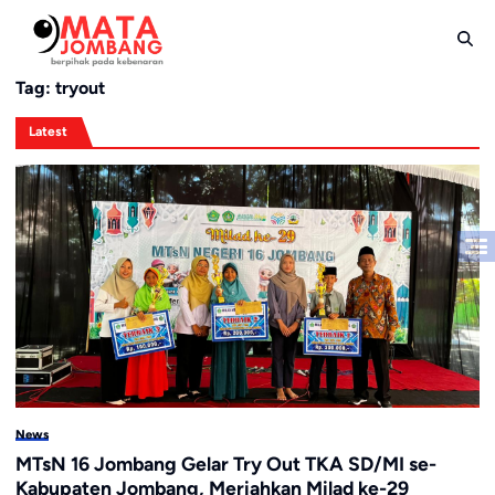
Skip
to
content
Tag:
tryout
Latest
News
MTsN 16 Jombang Gelar Try Out TKA SD/MI se-
Kabupaten Jombang, Meriahkan Milad ke-29