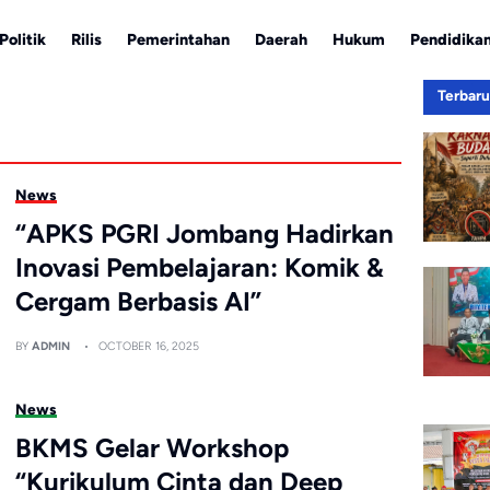
Politik
Rilis
Pemerintahan
Daerah
Hukum
Pendidika
Terbar
News
“APKS PGRI Jombang Hadirkan
Inovasi Pembelajaran: Komik &
Cergam Berbasis AI”
BY
ADMIN
OCTOBER 16, 2025
News
BKMS Gelar Workshop
“Kurikulum Cinta dan Deep