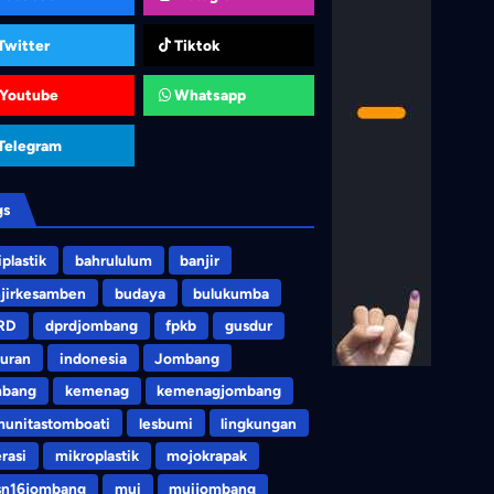
Twitter
Tiktok
Youtube
Whatsapp
Telegram
gs
iplastik
bahrululum
banjir
jirkesamben
budaya
bulukumba
RD
dprdjombang
fpkb
gusdur
uran
indonesia
Jombang
mbang
kemenag
kemenagjombang
unitastomboati
lesbumi
lingkungan
erasi
mikroplastik
mojokrapak
sn16jombang
mui
muijombang