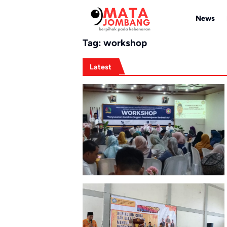
Skip
to
News
content
Tag:
workshop
Latest