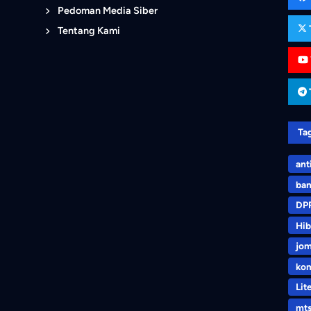
Pedoman Media Siber
Tentang Kami
Ta
ant
ban
DP
Hib
jo
kom
Lit
mt