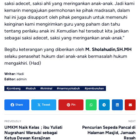
saksi adecet, saksi ahli yang meringankan anak-anak. Jadi kami
kemarin mengajukan permohonan ke pihak madrasah, dalam
hal ini juga disupport oleh pihak pengasuh untuk memenuhi
keinginan kami mengirimkan guru yang paham dan tahu
tentang perilaku anak ini .Kemudian hal tersebut kita jadikan
sebagai saksi adecet, saksi yang meringankan anak-anak.”
Begitu keterangan yang diberikan oleh
M. Sholahudin,SH.MH
selaku penasehat hukum dari anak-anak bermasalah hukum
mengakhiri. (Had)
Writer:
Hadi
Editor:
admin
#jombang
#kabuh
#kriminal
#marmoyokabuh
#pembunuhan
Share
Tweet
Pin
PREVIOUSLY
NEXT
UMKM Naik Kelas ; ibu Yuliati
Pencurian Sepeda Pancal di
Nugrahani Warsubi sebagai
Halaman Masjid, Jamaah
Ketua Dewan Kerajinan
Resah