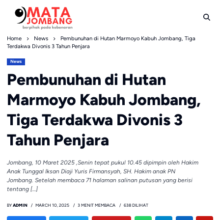
Skip
to
content
Home
News
Pembunuhan di Hutan Marmoyo Kabuh Jombang, Tiga
Terdakwa Divonis 3 Tahun Penjara
News
Pembunuhan di Hutan
Marmoyo Kabuh Jombang,
Tiga Terdakwa Divonis 3
Tahun Penjara
Jombang, 10 Maret 2025 ,Senin tepat pukul 10.45 dipimpin oleh Hakim
Anak Tunggal Iksan Diaji Yuris Firmansyah, SH. Hakim anak PN
Jombang. Setelah membaca 71 halaman salinan putusan yang berisi
tentang […]
BY
ADMIN
MARCH 10, 2025
3 MENIT MEMBACA
638 DILIHAT