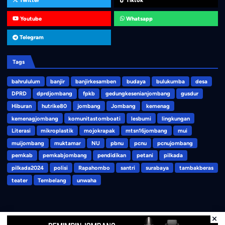
Youtube
Whatsapp
Telegram
Tags
bahrululum
banjir
banjirkesamben
budaya
bulukumba
desa
DPRD
dprdjombang
fpkb
gedungkesenianjombang
gusdur
Hiburan
hutrike80
jombang
Jombang
kemenag
kemenagjombang
komunitastomboati
lesbumi
lingkungan
Literasi
mikroplastik
mojokrapak
mtsn16jombang
mui
muijombang
muktamar
NU
pbnu
pcnu
pcnujombang
pemkab
pemkabjombang
pendidikan
petani
pilkada
pilkada2024
polisi
Rapahombo
santri
surabaya
tambakberas
teater
Tembelang
unwaha