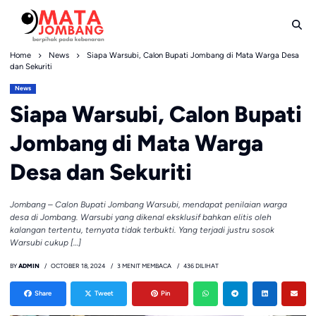
Skip
to
content
Home
News
Siapa Warsubi, Calon Bupati Jombang di Mata Warga Desa
dan Sekuriti
News
Siapa Warsubi, Calon Bupati
Jombang di Mata Warga
Desa dan Sekuriti
Jombang – Calon Bupati Jombang Warsubi, mendapat penilaian warga
desa di Jombang. Warsubi yang dikenal eksklusif bahkan elitis oleh
kalangan tertentu, ternyata tidak terbukti. Yang terjadi justru sosok
Warsubi cukup […]
BY
ADMIN
OCTOBER 18, 2024
3 MENIT MEMBACA
436 DILIHAT
Share
Tweet
Pin