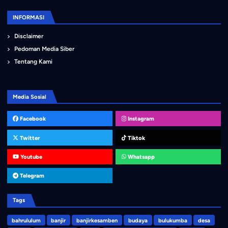
INFORMASI
Disclaimer
Pedoman Media Siber
Tentang Kami
Media Sosial
Facebook
Instagram
Twitter
Tiktok
Youtube
Whatsapp
Telegram
Tags
bahrululum
banjir
banjirkesamben
budaya
bulukumba
desa