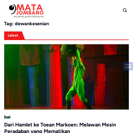
Skip
to
content
Tag:
dewankesenian
Latest
Esai
Dari Hamlet ke Toean Markoen: Melawan Mesin
Peradaban yang Mematikan