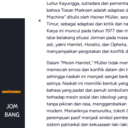
Luhur Kayungga, sutradara dari pementa
bahwa Toean Markoen adalah adaptasi d
Machine” ditulis oleh Heiner Müller, se
Timur, sebagai adaptasi dan kritik dari 
Karya ini muncul pada tahun 1977 dan 
latar belakang situasi Jerman pada masa
asli, yakni Hamlet, Horatio, dan Ophel
menyampaikan pergolakan dan konflik 
Dalam “Mesin Hamlet,” Müller tidak men
memecah emosi dan konflik dalam diri 
sehingga naskah ini menjadi sangat be
aslinya. Naskah ini memiliki bentuk yan
bahasa yang padat dan penuh simbolisme.
terhadap mesin sosial dan ideologi ya
tanpa pikiran dan rasa, menggambarkan 
modern. Menariknya menurutku, tokoh Oph
perempuan pasif menjadi simbol pembe
sistem patriarkal dan kekuasaan laki-la