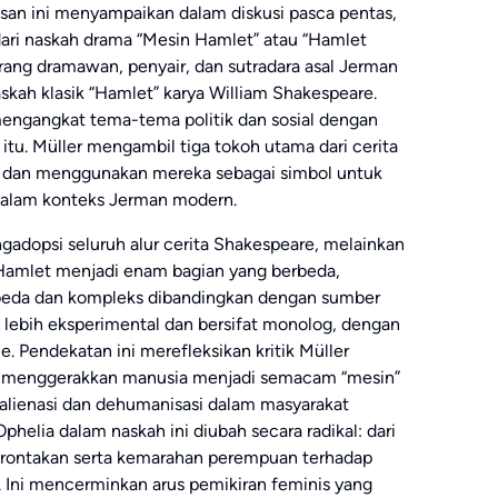
san ini menyampaikan dalam diskusi pasca pentas,
ari naskah drama “Mesin Hamlet” atau “Hamlet
orang dramawan, penyair, dan sutradara asal Jerman
naskah klasik “Hamlet” karya William Shakespeare.
mengangkat tema-tema politik dan sosial dengan
 itu. Müller mengambil tiga tokoh utama dari cerita
ia, dan menggunakan mereka sebagai simbol untuk
dalam konteks Jerman modern.
gadopsi seluruh alur cerita Shakespeare, melainkan
Hamlet menjadi enam bagian yang berbeda,
rbeda dan kompleks dibandingkan dengan sumber
g lebih eksperimental dan bersifat monolog, dengan
 Pendekatan ini merefleksikan kritik Müller
ng menggerakkan manusia menjadi semacam “mesin”
alienasi dan dehumanisasi dalam masyarakat
elia dalam naskah ini diubah secara radikal: dari
rontakan serta kemarahan perempuan terhadap
ki. Ini mencerminkan arus pemikiran feminis yang