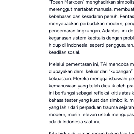
“Toean Markoen” menghadirkan simbolisa
merenggut martabat manusia, membuat m
kebebasan dan kesadaran penuh. Pentas 
menyebabkan perbudakan modern, peng
pencemaran lingkungan. Adaptasi ini d
keganasan sistem kapitalis dengan prob
hidup di Indonesia, seperti penggusuran
keadilan sosial.
Melalui pementasan ini, TAI mencoba 
diupayakan demi keluar dari “kubangan” d
kekuasaan. Mereka menggarisbawahi pe
kemanusiaan yang telah diculik oleh pra
ini berfungsi sebagai refleksi kritis a
bahasa teater yang kuat dan simbolik,
yang lahir dari perpaduan trauma sejarah
modern, masih relevan untuk mengupas di
ada di Indonesia saat ini.
Kita hidup di zaman mesin bukan lagi te