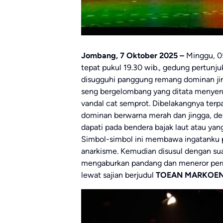
Jombang, 7 Oktober 2025 –
Minggu, 0
tepat pukul 19.30 wib., gedung pertunj
disugguhi panggung remang dominan jin
seng bergelombang yang ditata menyer
vandal cat semprot. Dibelakangnya terp
dominan berwarna merah dan jingga, de
dapati pada bendera bajak laut atau ya
Simbol-simbol ini membawa ingatanku p
anarkisme. Kemudian disusul dengan sua
mengaburkan pandang dan meneror pern
lewat sajian berjudul
TOEAN MARKOE