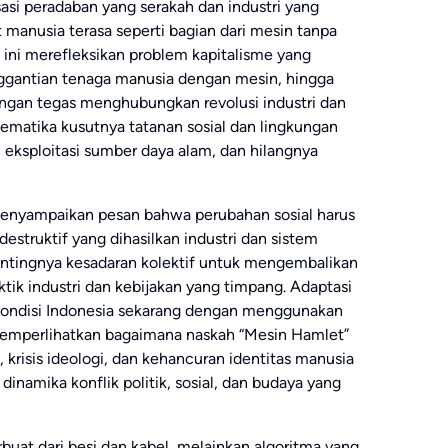
si peradaban yang serakah dan industri yang
anusia terasa seperti bagian dari mesin tanpa
ini merefleksikan problem kapitalisme yang
gantian tenaga manusia dengan mesin, hingga
engan tegas menghubungkan revolusi industri dan
lematika kusutnya tatanan sosial dan lingkungan
, eksploitasi sumber daya alam, dan hilangnya
menyampaikan pesan bahwa perubahan sosial harus
estruktif yang dihasilkan industri dan sistem
ntingnya kesadaran kolektif untuk mengembalikan
ktik industri dan kebijakan yang timpang. Adaptasi
tas kondisi Indonesia sekarang dengan menggunakan
 memperlihatkan bagaimana naskah “Mesin Hamlet”
, krisis ideologi, dan kehancuran identitas manusia
namika konflik politik, sosial, dan budaya yang
rbuat dari besi dan kabel, melainkan algoritma yang