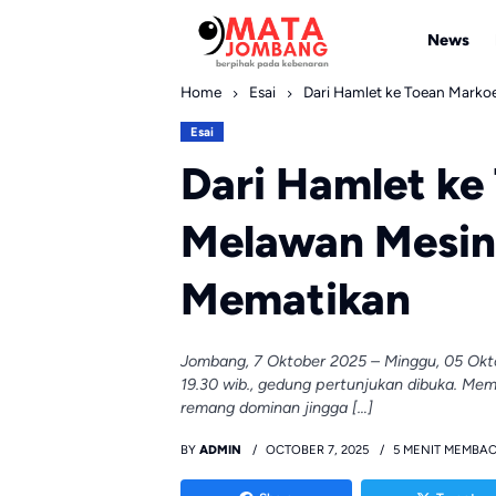
Skip
to
News
content
Home
Esai
Dari Hamlet ke Toean Mark
Esai
Dari Hamlet ke
Melawan Mesin
Mematikan
Jombang, 7 Oktober 2025 – Minggu, 05 Okt
19.30 wib., gedung pertunjukan dibuka. Me
remang dominan jingga […]
BY
ADMIN
OCTOBER 7, 2025
5 MENIT MEMBA