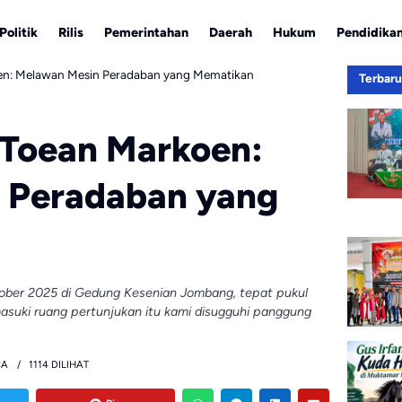
Politik
Rilis
Pemerintahan
Daerah
Hukum
Pendidika
oen: Melawan Mesin Peradaban yang Mematikan
Terbar
 Toean Markoen:
 Peradaban yang
ober 2025 di Gedung Kesenian Jombang, tepat pukul
masuki ruang pertunjukan itu kami disugguhi panggung
CA
1114 DILIHAT