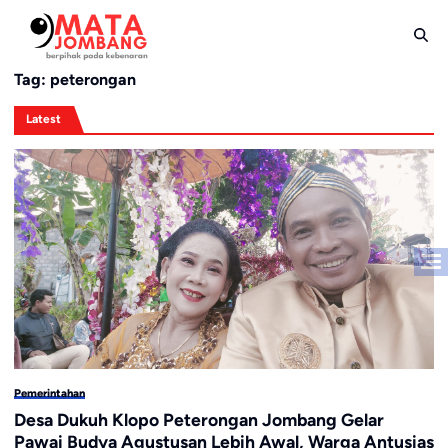
Skip
to
content
Tag:
peterongan
Latest
Pemerintahan
Desa Dukuh Klopo Peterongan Jombang Gelar
Pawai Budya Agustusan Lebih Awal, Warga Antusias