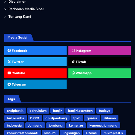
Disclaimer
Pedoman Media Siber
Tentang Kami
Media Sosial
Facebook
Instagram
Twitter
Tiktok
Youtube
Whatsapp
Telegram
Tags
antiplastik
bahrululum
banjir
banjirkesamben
budaya
bulukumba
DPRD
dprdjombang
fpkb
gusdur
Hiburan
indonesia
Jombang
jombang
kemenag
kemenagjombang
komunitastomboati
lesbumi
lingkungan
Literasi
mikroplastik