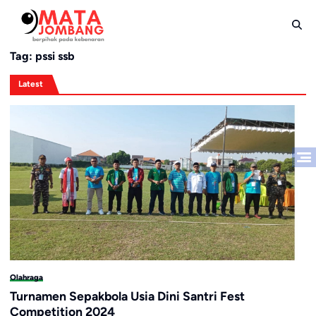
Skip
to
content
Tag:
pssi ssb
Latest
Olahraga
Turnamen Sepakbola Usia Dini Santri Fest
Competition 2024