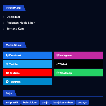
INFORMASI
Disclaimer
Pedoman Media Siber
Tentang Kami
Media Sosial
Facebook
Instagram
Twitter
Tiktok
Youtube
Whatsapp
Telegram
Tags
antiplastik
bahrululum
banjir
banjirkesamben
budaya