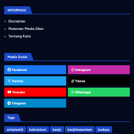
INFORMASI
Disclaimer
Pedoman Media Siber
Tentang Kami
Media Sosial
Facebook
Instagram
Twitter
Tiktok
Youtube
Whatsapp
Telegram
Tags
antiplastik
bahrululum
banjir
banjirkesamben
budaya