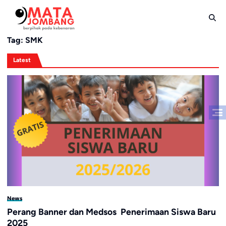
Skip
to
content
Tag:
SMK
Latest
News
Perang Banner dan Medsos Penerimaan Siswa Baru
2025