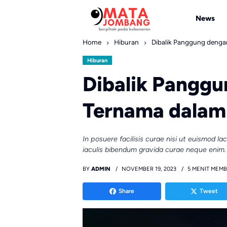
Skip
to
News
content
Home
Hiburan
Dibalik Panggung denga
Hiburan
Dibalik Panggu
Ternama dalam
In posuere facilisis curae nisi ut euismod l
iaculis bibendum gravida curae neque enim.
BY
ADMIN
NOVEMBER 19, 2023
5 MENIT MEM
Share
Tweet