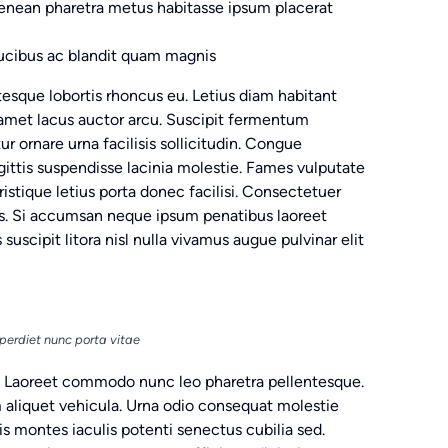
aenean pharetra metus habitasse ipsum placerat
aucibus ac blandit quam magnis
entesque lobortis rhoncus eu. Letius diam habitant
 amet lacus auctor arcu. Suscipit fermentum
ur ornare urna facilisis sollicitudin. Congue
ttis suspendisse lacinia molestie. Fames vulputate
istique letius porta donec facilisi. Consectetuer
us. Si accumsan neque ipsum penatibus laoreet
uscipit litora nisl nulla vivamus augue pulvinar elit
perdiet nunc porta vitae
ng. Laoreet commodo nunc leo pharetra pellentesque.
am aliquet vehicula. Urna odio consequat molestie
tis montes iaculis potenti senectus cubilia sed.