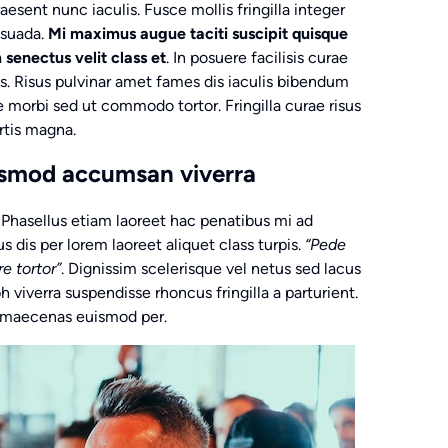
sent nunc iaculis. Fusce mollis fringilla integer
esuada.
Mi maximus augue taciti suscipit quisque
 senectus velit class et
. In posuere facilisis curae
us. Risus pulvinar amet fames dis iaculis bibendum
 morbi sed ut commodo tortor. Fringilla curae risus
rtis magna.
ismod accumsan viverra
 Phasellus etiam laoreet hac penatibus mi ad
s dis per lorem laoreet aliquet class turpis.
“Pede
re tortor”
. Dignissim scelerisque vel netus sed lacus
 viverra suspendisse rhoncus fringilla a parturient.
a maecenas euismod per.