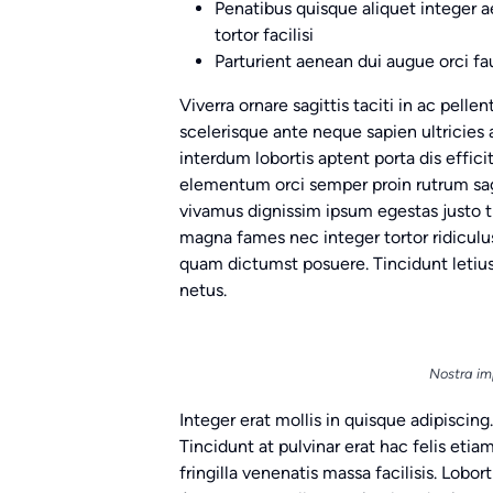
Penatibus quisque aliquet integer 
tortor facilisi
Parturient aenean dui augue orci f
Viverra ornare sagittis taciti in ac pell
scelerisque ante neque sapien ultricies
interdum lobortis aptent porta dis efficit
elementum orci semper proin rutrum sagi
vivamus dignissim ipsum egestas justo tr
magna fames nec integer tortor ridicul
quam dictumst posuere. Tincidunt letius s
netus.
Nostra im
Integer erat mollis in quisque adipisci
Tincidunt at pulvinar erat hac felis eti
fringilla venenatis massa facilisis. Lobor