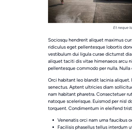
Et neque l
Sociosqu hendrerit aliquet maximus curs
ridiculus eget pellentesque lobortis do
vestibulum dui ligula curae dictumst di
aliquet taciti dis vitae himenaeos arcu 
pellentesque commodo per nulla. Nulla 
Orci habitant leo blandit lacinia aliquet
senectus. Aptent ultricies diam sollicit
nam habitant pharetra. Consectetuer ru
natoque scelerisque. Euismod per nisl d
torquent. Condimentum in eleifend tristi
Venenatis orci nam urna faucibus od
Facilisis phasellus tellus interdum 