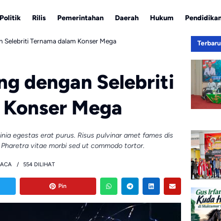
Politik
Rilis
Pemerintahan
Daerah
Hukum
Pendidika
n Selebriti Ternama dalam Konser Mega
Terbar
ng dengan Selebriti
 Konser Mega
acinia egestas erat purus. Risus pulvinar amet fames dis
 Pharetra vitae morbi sed ut commodo tortor.
BACA
554 DILIHAT
Pin