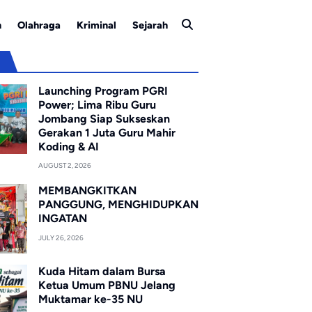
n
Olahraga
Kriminal
Sejarah
u
Launching Program PGRI
Power; Lima Ribu Guru
Jombang Siap Sukseskan
Gerakan 1 Juta Guru Mahir
Koding & AI
AUGUST 2, 2026
MEMBANGKITKAN
PANGGUNG, MENGHIDUPKAN
INGATAN
JULY 26, 2026
Kuda Hitam dalam Bursa
Ketua Umum PBNU Jelang
Muktamar ke-35 NU