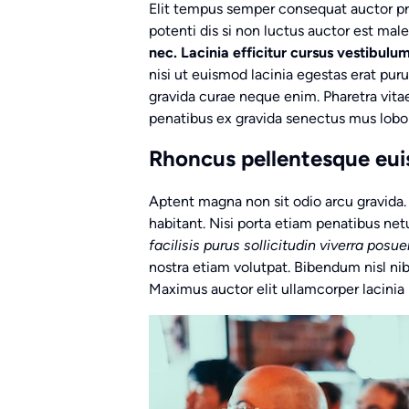
Elit tempus semper consequat auctor prae
potenti dis si non luctus auctor est mal
nec. Lacinia efficitur cursus vestibulum
nisi ut euismod lacinia egestas erat pur
gravida curae neque enim. Pharetra vitae
penatibus ex gravida senectus mus lobo
Rhoncus pellentesque eu
Aptent magna non sit odio arcu gravida.
habitant. Nisi porta etiam penatibus netu
facilisis purus sollicitudin viverra posue
nostra etiam volutpat. Bibendum nisl nibh
Maximus auctor elit ullamcorper lacini