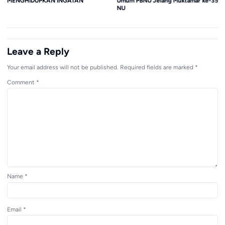
MENGHIDUPKAN INGATAN
Umum PBNU Jelang Muktamar ke-35
NU
Leave a Reply
Your email address will not be published.
Required fields are marked
*
Comment
*
Name
*
Email
*