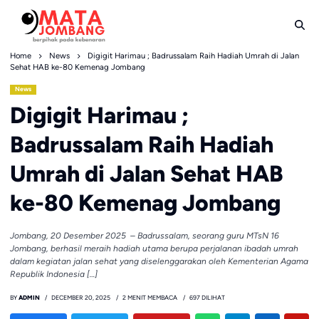
Skip
to
content
Home
News
Digigit Harimau ; Badrussalam Raih Hadiah Umrah di Jalan
Sehat HAB ke-80 Kemenag Jombang
News
Digigit Harimau ;
Badrussalam Raih Hadiah
Umrah di Jalan Sehat HAB
ke-80 Kemenag Jombang
Jombang, 20 Desember 2025 – Badrussalam, seorang guru MTsN 16
Jombang, berhasil meraih hadiah utama berupa perjalanan ibadah umrah
dalam kegiatan jalan sehat yang diselenggarakan oleh Kementerian Agama
Republik Indonesia […]
BY
ADMIN
DECEMBER 20, 2025
2 MENIT MEMBACA
697 DILIHAT