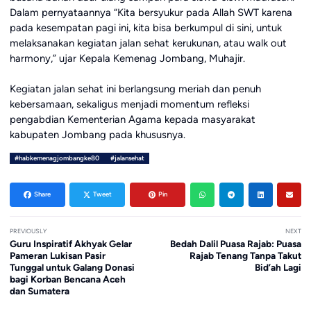
Dalam pernyataannya “Kita bersyukur pada Allah SWT karena
pada kesempatan pagi ini, kita bisa berkumpul di sini, untuk
melaksanakan kegiatan jalan sehat kerukunan, atau walk out
harmony,” ujar Kepala Kemenag Jombang, Muhajir.
Kegiatan jalan sehat ini berlangsung meriah dan penuh
kebersamaan, sekaligus menjadi momentum refleksi
pengabdian Kementerian Agama kepada masyarakat
kabupaten Jombang pada khususnya.
#habkemenagjombangke80
#jalansehat
Share
Tweet
Pin
PREVIOUSLY
NEXT
Guru Inspiratif Akhyak Gelar
Bedah Dalil Puasa Rajab: Puasa
Pameran Lukisan Pasir
Rajab Tenang Tanpa Takut
Tunggal untuk Galang Donasi
Bid’ah Lagi
bagi Korban Bencana Aceh
dan Sumatera