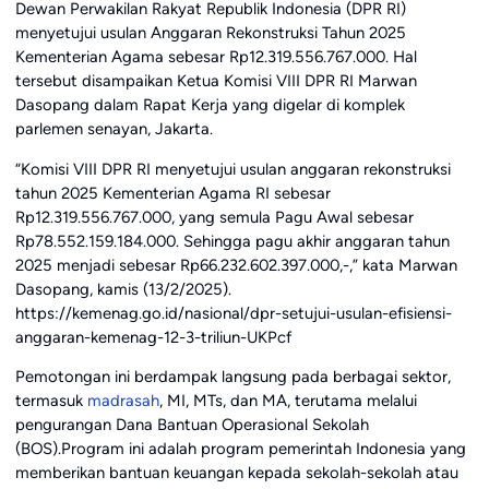
Dewan Perwakilan Rakyat Republik Indonesia (DPR RI)
menyetujui usulan Anggaran Rekonstruksi Tahun 2025
Kementerian Agama sebesar Rp12.319.556.767.000. Hal
tersebut disampaikan Ketua Komisi VIII DPR RI Marwan
Dasopang dalam Rapat Kerja yang digelar di komplek
parlemen senayan, Jakarta.
“Komisi VIII DPR RI menyetujui usulan anggaran rekonstruksi
tahun 2025 Kementerian Agama RI sebesar
Rp12.319.556.767.000, yang semula Pagu Awal sebesar
Rp78.552.159.184.000. Sehingga pagu akhir anggaran tahun
2025 menjadi sebesar Rp66.232.602.397.000,-,” kata Marwan
Dasopang, kamis (13/2/2025).
https://kemenag.go.id/nasional/dpr-setujui-usulan-efisiensi-
anggaran-kemenag-12-3-triliun-UKPcf
Pemotongan ini berdampak langsung pada berbagai sektor,
termasuk
madrasah
, MI, MTs, dan MA, terutama melalui
pengurangan Dana Bantuan Operasional Sekolah
(BOS).Program ini adalah program pemerintah Indonesia yang
memberikan bantuan keuangan kepada sekolah-sekolah atau