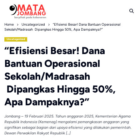
Skip
to
content
Home
Uncategorized
“Efisiensi Besar! Dana Bantuan Operasional
Sekolah/Madrasah Dipangkas Hingga 50%, Apa Dampaknya?”
Uncategorized
“Efisiensi Besar! Dana
Bantuan Operasional
Sekolah/Madrasah
Dipangkas Hingga 50%,
Apa Dampaknya?”
Jombang – 19 Februari 2025. Tahun anggaran 2025, Kementerian Agama
Republik Indonesia (Kemenag) mengalami pemangkasan anggaran yang
signifikan sebagai bagian dari upaya efisiensi yang dilakukan pemerintah.
Dewan Perwakilan Rakyat Republik […]