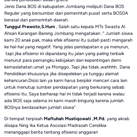
Jenis Dana BOS di kabupaten Jombang meliputi Dana BOS
Reguler yang bersumber dari pemerintah pusat serta BOSDA
berasal dari pemerintah daerah.
Tunggul Prawoto,S.Hum
, Salah satu kepala MTs Swasta Al
Ahsan Karangan Bareng Jombang mengatakan :” Jumlah siswa
kami 20 anak pak, maka efek efisiensi itu sudah pasti mengarah
ke hal-hal yang negatif. Yang jelas pendapatan e ya menurun,
tapi jika efisiensi ini dipandang itu jalan yang paling terbaik
menurut para pemangku kebijakan dan kepentingan demi
kemaslahatan umat ya Monggo. Tapi jika tidak..wahhhh.. Dana
Pendidikan khususnya jika disepelekan ya tunggu alamat
kehancuran.Disisi lain ya kami harus berpikir mencari cara lain
untuk menutup sumber pendapatan yang berkurang sebab
efisiensi itu. Saya berharap hal ini tidak terjadi karena walau
ada BOS saja selama ini kami masih bingung karena jumlah
BOSnya berdasarkan jumlah siswa”
Di tempat terpisah
Maftuhah Mustiqowati ,M.Pd.
yang akrab
disapa Ning Ika Ketua Asosiasi Madrasah Cendikia
menanggapi berita tentang efisiensi anggaran