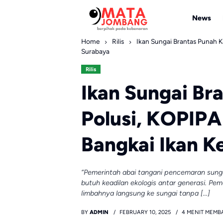
Skip
to
News
content
Home
Rilis
Ikan Sungai Brantas Punah K
Surabaya
Rilis
Ikan Sungai Br
Polusi, KOPIPA
Bangkai Ikan Ke
“Pemerintah abai tangani pencemaran sunga
butuh keadilan ekologis antar generasi. Pe
limbahnya langsung ke sungai tanpa […]
BY
ADMIN
FEBRUARY 10, 2025
4 MENIT MEMB