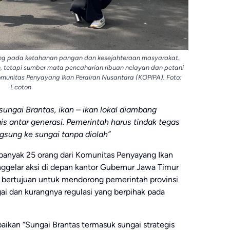
sung pada ketahanan pangan dan kesejahteraan masyarakat.
h, tetapi sumber mata pencaharian ribuan nelayan dan petani
Komunitas Penyayang Ikan Perairan Nusantara (KOPIPA). Foto:
Ecoton
ungai Brantas, ikan – ikan lokal diambang
s antar generasi. Pemerintah harus tindak tegas
sung ke sungai tanpa diolah”
ebanyak 25 orang dari Komunitas Penyayang Ikan
ggelar aksi di depan kantor Gubernur Jawa Timur
ni bertujuan untuk mendorong pemerintah provinsi
ai dan kurangnya regulasi yang berpihak pada
ikan “Sungai Brantas termasuk sungai strategis