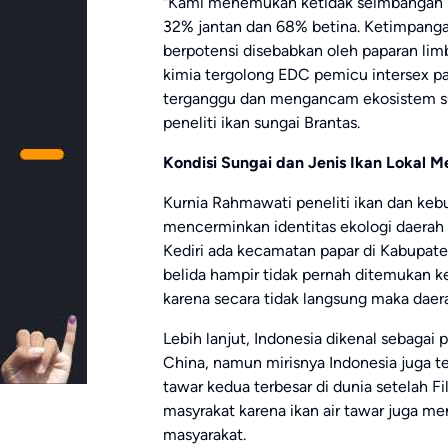
“Kami menemukan ketidak seimbangan ras
32% jantan dan 68% betina. Ketimpang
berpotensi disebabkan oleh paparan li
kimia tergolong EDC pemicu intersex pada
terganggu dan mengancam ekosistem sung
peneliti ikan sungai Brantas.
Kondisi Sungai dan Jenis Ikan Lokal M
Kurnia Rahmawati peneliti ikan dan ke
mencerminkan identitas ekologi daerah 
Kediri ada kecamatan papar di Kabupaten
belida hampir tidak pernah ditemukan ke
karena secara tidak langsung maka daerah 
Lebih lanjut, Indonesia dikenal sebagai 
China, namun mirisnya Indonesia juga 
tawar kedua terbesar di dunia setelah Fi
masyrakat karena ikan air tawar juga m
masyarakat.