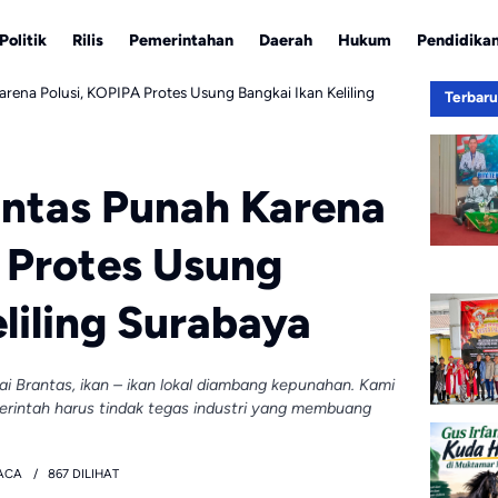
Politik
Rilis
Pemerintahan
Daerah
Hukum
Pendidika
arena Polusi, KOPIPA Protes Usung Bangkai Ikan Keliling
Terbar
antas Punah Karena
 Protes Usung
liling Surabaya
i Brantas, ikan – ikan lokal diambang kepunahan. Kami
merintah harus tindak tegas industri yang membuang
ACA
867 DILIHAT