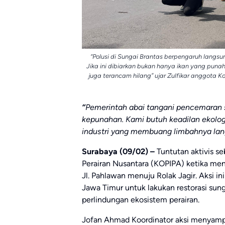
“Polusi di Sungai Brantas berpengaruh lang
Jika ini dibiarkan bukan hanya ikan yang puna
juga terancam hilang” ujar Zulfikar anggota 
“
Pemerintah abai tangani pencemaran s
kepunahan. Kami butuh keadilan ekologi
industri yang membuang limbahnya lang
Surabaya (09/02) –
Tuntutan aktivis s
Perairan Nusantara (KOPIPA) ketika men
Jl. Pahlawan menuju Rolak Jagir. Aksi i
Jawa Timur untuk lakukan restorasi sung
perlindungan ekosistem perairan.
Jofan Ahmad Koordinator aksi menyampa