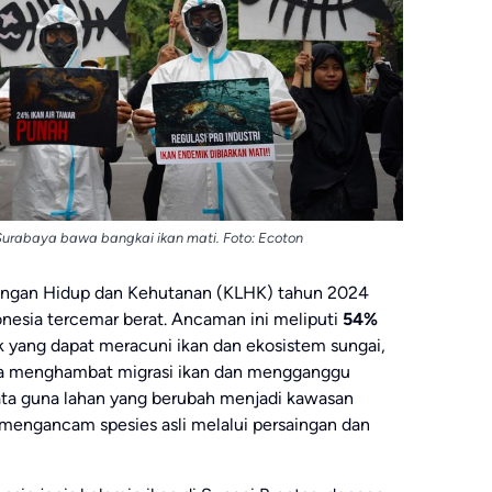
a Surabaya bawa bangkai ikan mati. Foto: Ecoton
gkungan Hidup dan Kehutanan (KLHK) tahun 2024
onesia tercemar berat. Ancaman ini meliputi
54%
ik yang dapat meracuni ikan dan ekosistem sungai,
 menghambat migrasi ikan dan mengganggu
ata guna lahan yang berubah menjadi kawasan
mengancam spesies asli melalui persaingan dan