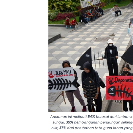
Ancaman ini meliputi
54%
berasal dari limbah 
sungai,
39%
pembangunan bendungan sehingg
hilir,
37%
dari perubahan tata guna lahan yang