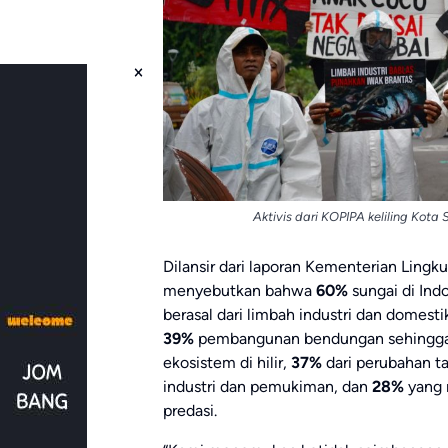
Aktivis dari KOPIPA keliling Kot
Dilansir dari laporan Kementerian Lin
menyebutkan bahwa
60%
sungai di Ind
berasal dari limbah industri dan domest
39%
pembangunan bendungan sehingga
ekosistem di hilir,
37%
dari perubahan t
industri dan pemukiman, dan
28%
yang 
predasi.