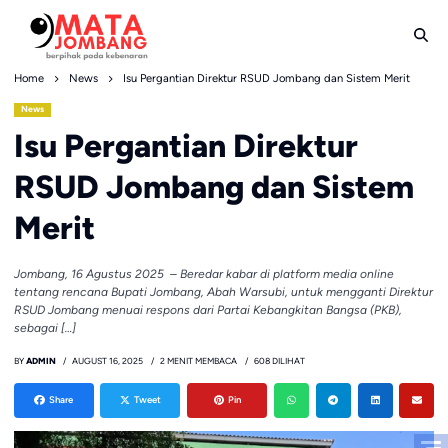
Skip
to
content
Home
News
Isu Pergantian Direktur RSUD Jombang dan Sistem Merit
News
Isu Pergantian Direktur
RSUD Jombang dan Sistem
Merit
Jombang, 16 Agustus 2025 – Beredar kabar di platform media online
tentang rencana Bupati Jombang, Abah Warsubi, untuk mengganti Direktur
RSUD Jombang menuai respons dari Partai Kebangkitan Bangsa (PKB),
sebagai […]
BY
ADMIN
AUGUST 16, 2025
2 MENIT MEMBACA
608 DILIHAT
Share
Tweet
Pin