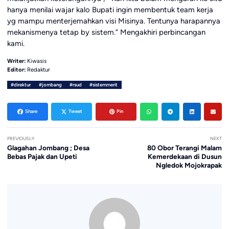
hanya menilai wajar kalo Bupati ingin membentuk team kerja
yg mampu menterjemahkan visi Misinya. Tentunya harapannya
mekanismenya tetap by sistem.” Mengakhiri perbincangan
kami.
Writer:
Kiwasis
Editor:
Redaktur
#direktur
#jombang
#rsud
#sistemmerit
Share
Tweet
Pin
PREVIOUSLY
NEXT
Glagahan Jombang ; Desa
80 Obor Terangi Malam
Bebas Pajak dan Upeti
Kemerdekaan di Dusun
Ngledok Mojokrapak