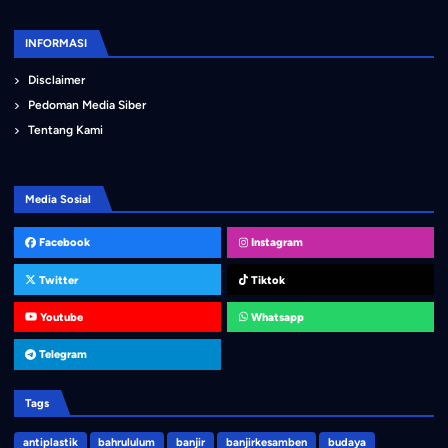
INFORMASI
Disclaimer
Pedoman Media Siber
Tentang Kami
Media Sosial
Facebook
Instagram
Twitter
Tiktok
Youtube
Whatsapp
Telegram
Tags
antiplastik
bahrululum
banjir
banjirkesamben
budaya