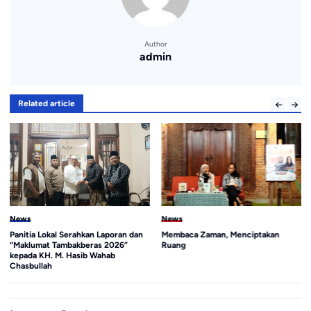
Author
admin
Related article
News
News
Membaca Zaman, Menciptakan
Launching Program PGRI Power;
Ruang
Lima Ribu Guru Jombang Siap
Sukseskan Gerakan 1 Juta Guru
Mahir Koding & AI