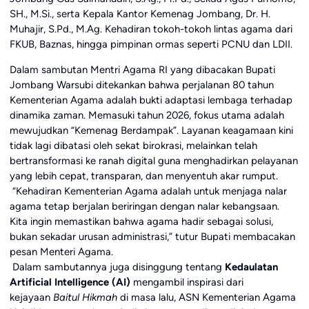
SH., M.Si., serta Kepala Kantor Kemenag Jombang, Dr. H.
Muhajir, S.Pd., M.Ag. Kehadiran tokoh-tokoh lintas agama dari
FKUB, Baznas, hingga pimpinan ormas seperti PCNU dan LDII.
Dalam sambutan Mentri Agama RI yang dibacakan Bupati
Jombang Warsubi ditekankan bahwa perjalanan 80 tahun
Kementerian Agama adalah bukti adaptasi lembaga terhadap
dinamika zaman. Memasuki tahun 2026, fokus utama adalah
mewujudkan “Kemenag Berdampak”. Layanan keagamaan kini
tidak lagi dibatasi oleh sekat birokrasi, melainkan telah
bertransformasi ke ranah digital guna menghadirkan pelayanan
yang lebih cepat, transparan, dan menyentuh akar rumput.
“Kehadiran Kementerian Agama adalah untuk menjaga nalar
agama tetap berjalan beriringan dengan nalar kebangsaan.
Kita ingin memastikan bahwa agama hadir sebagai solusi,
bukan sekadar urusan administrasi,” tutur Bupati membacakan
pesan Menteri Agama.
Dalam sambutannya juga disinggung tentang
Kedaulatan
Artificial Intelligence (AI)
mengambil inspirasi dari
kejayaan
Baitul Hikmah
di masa lalu, ASN Kementerian Agama