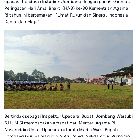
upacara bendera di stadion Jombang dengan penuh khidmat.
Peringatan Hari Amal Bhakti (HAB) ke-80 Kementrian Agama
RI tahun ini bertemakan : “Umat Rukun dan Sinergi, Indonesia
Damai dan Maju.”
Bertindak sebagai Inspektur Upacara, Bupati Jombang Warsubi
S.H., M.Si membacakan amanat dari Menteri Agama RI,
Nasaruddin Umar. Upacara ini turut dihadiri Wakil Bupati
Jombang Gus Salmanudin, S.Ag., M.Pd., Sekda Agus Purnomo,