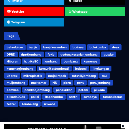
Twitter
Tiktok
Youtube
Whatsapp
Telegram
Tags
bahrululum
banjir
banjirkesamben
budaya
bulukumba
desa
DPRD
dprdjombang
fpkb
gedungkesenianjombang
gusdur
Hiburan
hutrike80
jombang
Jombang
kemenag
kemenagjombang
komunitastomboati
lesbumi
lingkungan
Literasi
mikroplastik
mojokrapak
mtsn16jombang
mui
muijombang
muktamar
NU
pbnu
pcnu
pcnujombang
pemkab
pemkabjombang
pendidikan
petani
pilkada
pilkada2024
polisi
Rapahombo
santri
surabaya
tambakberas
teater
Tembelang
unwaha