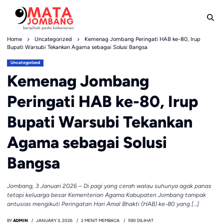
Skip
to
content
Home
Uncategorized
Kemenag Jombang Peringati HAB ke-80, Irup
Bupati Warsubi Tekankan Agama sebagai Solusi Bangsa
Uncategorized
Kemenag Jombang
Peringati HAB ke-80, Irup
Bupati Warsubi Tekankan
Agama sebagai Solusi
Bangsa
Jombang, 3 Januari 2026 – Di pagi yang cerah walau suhunya agak panas
tetapi keluarga besar Kementerian Agama Kabupaten Jombang tampak
antusias mengikuti Peringatan Hari Amal Bhakti (HAB) ke-80 yang […]
BY
ADMIN
JANUARY 3, 2026
2 MENIT MEMBACA
590 DILIHAT