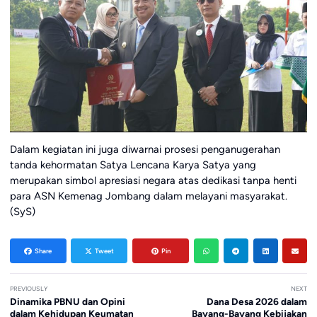
Dalam kegiatan ini juga diwarnai prosesi penganugerahan
tanda kehormatan Satya Lencana Karya Satya yang
merupakan simbol apresiasi negara atas dedikasi tanpa henti
para ASN Kemenag Jombang dalam melayani masyarakat.
(SyS)
Share
Tweet
Pin
PREVIOUSLY
NEXT
Dinamika PBNU dan Opini
Dana Desa 2026 dalam
dalam Kehidupan Keumatan
Bayang-Bayang Kebijakan