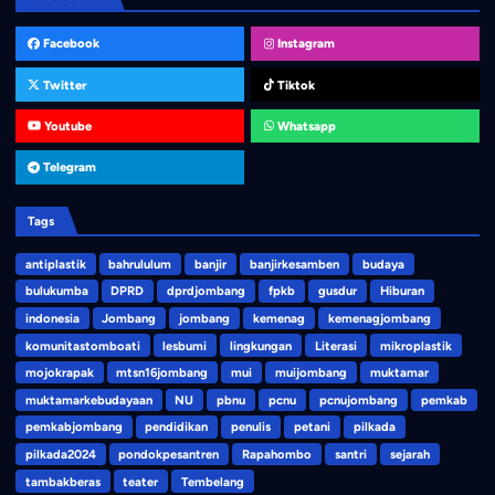
Facebook
Instagram
Twitter
Tiktok
Youtube
Whatsapp
Telegram
Tags
antiplastik
bahrululum
banjir
banjirkesamben
budaya
bulukumba
DPRD
dprdjombang
fpkb
gusdur
Hiburan
indonesia
Jombang
jombang
kemenag
kemenagjombang
komunitastomboati
lesbumi
lingkungan
Literasi
mikroplastik
mojokrapak
mtsn16jombang
mui
muijombang
muktamar
muktamarkebudayaan
NU
pbnu
pcnu
pcnujombang
pemkab
pemkabjombang
pendidikan
penulis
petani
pilkada
pilkada2024
pondokpesantren
Rapahombo
santri
sejarah
tambakberas
teater
Tembelang