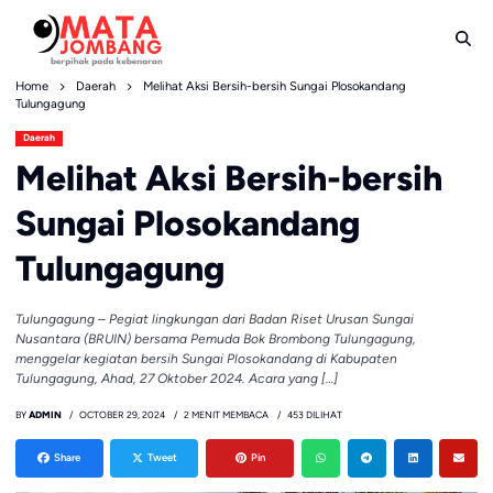
Skip
to
content
Home
Daerah
Melihat Aksi Bersih-bersih Sungai Plosokandang
Tulungagung
Daerah
Melihat Aksi Bersih-bersih
Sungai Plosokandang
Tulungagung
Tulungagung – Pegiat lingkungan dari Badan Riset Urusan Sungai
Nusantara (BRUIN) bersama Pemuda Bok Brombong Tulungagung,
menggelar kegiatan bersih Sungai Plosokandang di Kabupaten
Tulungagung, Ahad, 27 Oktober 2024. Acara yang […]
BY
ADMIN
OCTOBER 29, 2024
2 MENIT MEMBACA
453 DILIHAT
Share
Tweet
Pin