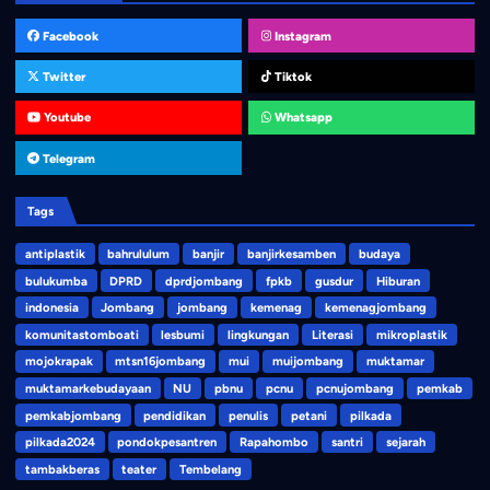
Facebook
Instagram
Twitter
Tiktok
Youtube
Whatsapp
Telegram
Tags
antiplastik
bahrululum
banjir
banjirkesamben
budaya
bulukumba
DPRD
dprdjombang
fpkb
gusdur
Hiburan
indonesia
Jombang
jombang
kemenag
kemenagjombang
komunitastomboati
lesbumi
lingkungan
Literasi
mikroplastik
mojokrapak
mtsn16jombang
mui
muijombang
muktamar
muktamarkebudayaan
NU
pbnu
pcnu
pcnujombang
pemkab
pemkabjombang
pendidikan
penulis
petani
pilkada
pilkada2024
pondokpesantren
Rapahombo
santri
sejarah
tambakberas
teater
Tembelang