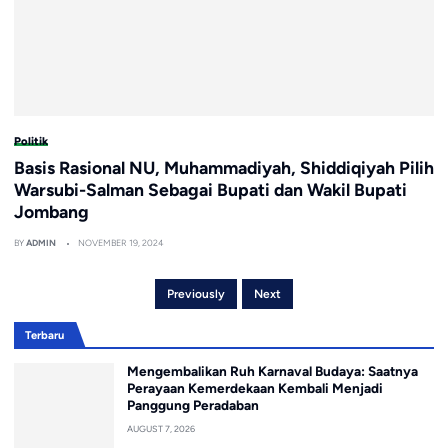
Politik
Basis Rasional NU, Muhammadiyah, Shiddiqiyah Pilih
Warsubi-Salman Sebagai Bupati dan Wakil Bupati
Jombang
BY
ADMIN
NOVEMBER 19, 2024
Previously
Next
Terbaru
Mengembalikan Ruh Karnaval Budaya: Saatnya
Perayaan Kemerdekaan Kembali Menjadi
Panggung Peradaban
AUGUST 7, 2026