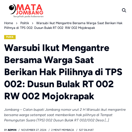
Skip
to
content
Home
Politik
Warsubi Ikut Mengantre Bersama Warga Saat Berikan Hak
Pilihnya di TPS 002: Dusun Bulak RT 002 RW 002 Mojokrapak
Politik
Warsubi Ikut Mengantre
Bersama Warga Saat
Berikan Hak Pilihnya di TPS
002: Dusun Bulak RT 002
RW 002 Mojokrapak
Jombang – Calon bupati Jombang nomor urut 2 H Warsubi ikut mengantre
bersama warga setempat saat memberikan hak pilihnya di Tempat
Pemungutan Suara (TPS) 002 Dusun Bulak RT 002/002 Desa […]
BY
ADMIN
NOVEMBER 27, 2024
2 MENIT MEMBACA
527 DILIHAT