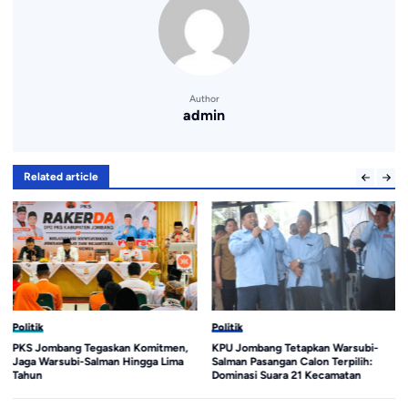
Author
admin
Related article
Politik
Politik
PKS Jombang Tegaskan Komitmen,
KPU Jombang Tetapkan Warsubi-
Jaga Warsubi-Salman Hingga Lima
Salman Pasangan Calon Terpilih:
Tahun
Dominasi Suara 21 Kecamatan