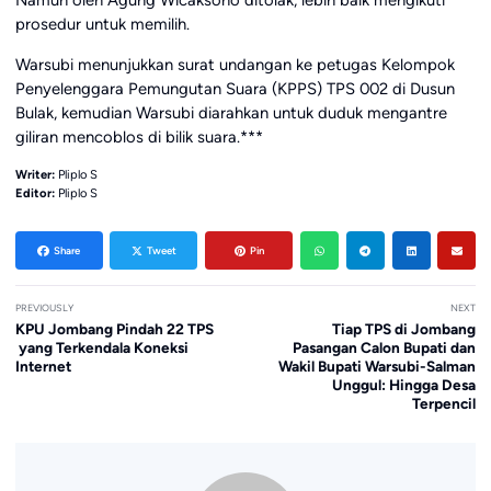
Namun oleh Agung Wicaksono ditolak, lebih baik mengikuti
prosedur untuk memilih.
Warsubi menunjukkan surat undangan ke petugas Kelompok
Penyelenggara Pemungutan Suara (KPPS) TPS 002 di Dusun
Bulak, kemudian Warsubi diarahkan untuk duduk mengantre
giliran mencoblos di bilik suara.***
Writer:
Pliplo S
Editor:
Pliplo S
Share
Tweet
Pin
PREVIOUSLY
NEXT
KPU Jombang Pindah 22 TPS
Tiap TPS di Jombang
yang Terkendala Koneksi
Pasangan Calon Bupati dan
Internet
Wakil Bupati Warsubi-Salman
Unggul: Hingga Desa
Terpencil