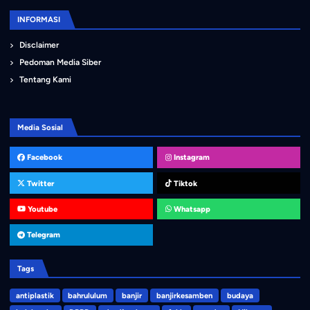
INFORMASI
Disclaimer
Pedoman Media Siber
Tentang Kami
Media Sosial
Facebook
Instagram
Twitter
Tiktok
Youtube
Whatsapp
Telegram
Tags
antiplastik
bahrululum
banjir
banjirkesamben
budaya