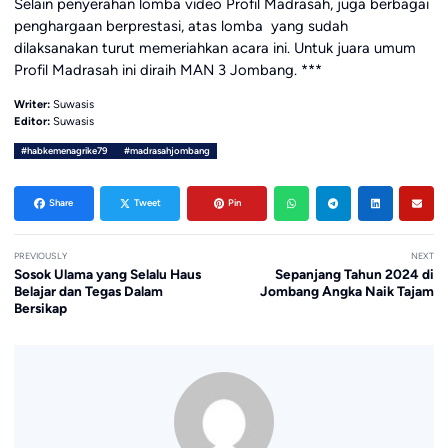
Selain penyerahan lomba video Profil Madrasah, juga berbagai
penghargaan berprestasi, atas lomba yang sudah
dilaksanakan turut memeriahkan acara ini. Untuk juara umum
Profil Madrasah ini diraih MAN 3 Jombang. ***
Writer:
Suwasis
Editor:
Suwasis
#habkemenagrike79
#madrasahjombang
Share
Tweet
Pin
PREVIOUSLY
NEXT
Sosok Ulama yang Selalu Haus
Sepanjang Tahun 2024 di
Belajar dan Tegas Dalam
Jombang Angka Naik Tajam
Bersikap