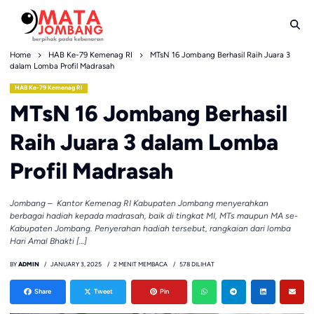
Skip
to
content
Home
HAB Ke-79 Kemenag RI
MTsN 16 Jombang Berhasil Raih Juara 3
dalam Lomba Profil Madrasah
HAB Ke-79 Kemenag RI
MTsN 16 Jombang Berhasil
Raih Juara 3 dalam Lomba
Profil Madrasah
Jombang – Kantor Kemenag RI Kabupaten Jombang menyerahkan
berbagai hadiah kepada madrasah, baik di tingkat MI, MTs maupun MA se-
Kabupaten Jombang. Penyerahan hadiah tersebut, rangkaian dari lomba
Hari Amal Bhakti […]
BY
ADMIN
JANUARY 3, 2025
2 MENIT MEMBACA
578 DILIHAT
Share
Tweet
Pin