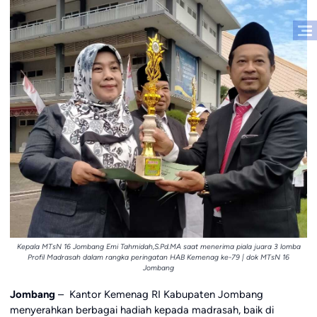
Kepala MTsN 16 Jombang Emi Tahmidah,S.Pd.MA saat menerima piala juara 3 lomba
Profil Madrasah dalam rangka peringatan HAB Kemenag ke-79 | dok MTsN 16
Jombang
Jombang
– Kantor Kemenag RI Kabupaten Jombang
menyerahkan berbagai hadiah kepada madrasah, baik di